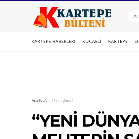
KARTEPE HABERLERI
KOCAELI
KARTEPE
S
Ana Sayfa
Metin Şendil
“YENİ DÜNY