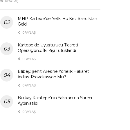
0 PAYLAŞ
MHP Kartepe’de Yetki Bu Kez Sandıktan
Geldi
0 PAYLAŞ
Kartepe’de Uyuşturucu Ticareti
Operasyonu: İki Kişi Tutuklandı
0 PAYLAŞ
Ellibeş: Şehit Ailesine Yönelik Hakaret
İddiası Provokasyon Mu?
0 PAYLAŞ
Burkay Karatepe’nin Yakalanma Süreci
Aydınlatıldı
0 PAYLAŞ