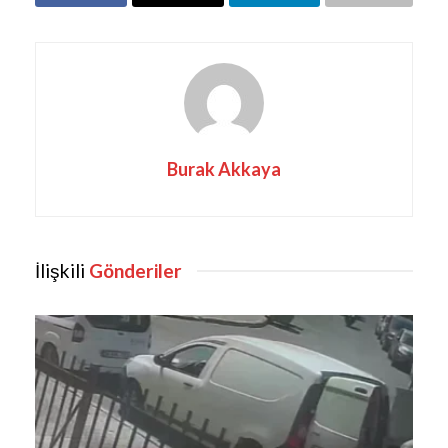
Burak Akkaya
İlişkili
Gönderiler