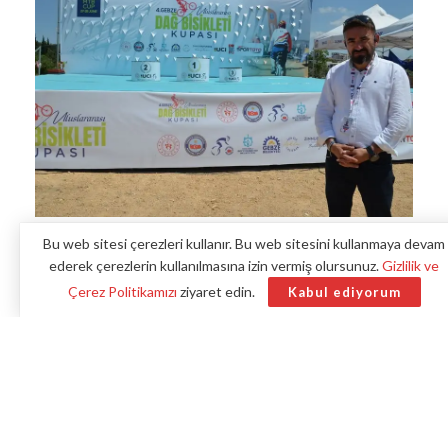
Bu web sitesi çerezleri kullanır. Bu web sitesini kullanmaya devam
ederek çerezlerin kullanılmasına izin vermiş olursunuz.
Gizlilik ve
Çerez Politikamızı
ziyaret edin.
Kabul ediyorum
Kocaeli’nin Gebze ilçesinde, 4. Uluslararası Gebze Dağ
Bisikleti Kupası’nın startı verildi. Organizasyon, Türkiye
Bisiklet Federasyonu ve Gebze Belediyesi işbirliği ile
Beylikdağı mevkisinde gerçekleştiriliyor.
Benzer haberler