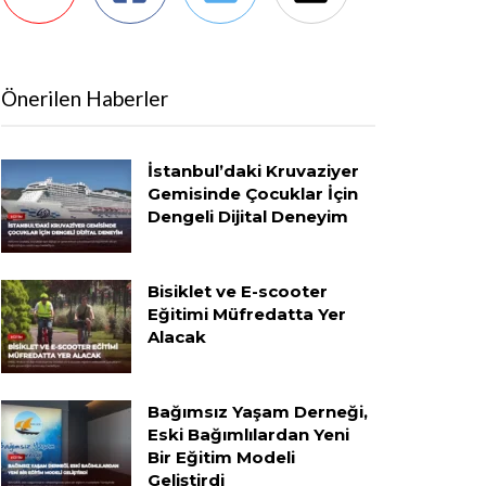
Önerilen Haberler
İstanbul’daki Kruvaziyer
Gemisinde Çocuklar İçin
Dengeli Dijital Deneyim
Bisiklet ve E-scooter
Eğitimi Müfredatta Yer
Alacak
Bağımsız Yaşam Derneği,
Eski Bağımlılardan Yeni
Bir Eğitim Modeli
Geliştirdi