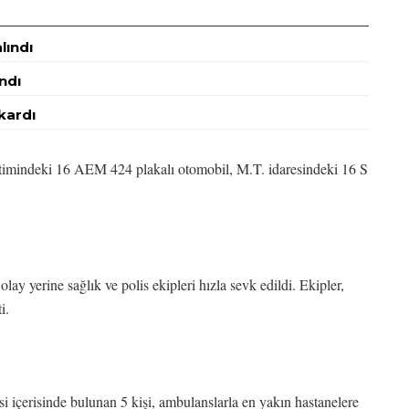
lındı
ndı
kardı
etimindeki 16 AEM 424 plakalı otomobil, M.T. idaresindeki 16 S
ay yerine sağlık ve polis ekipleri hızla sevk edildi. Ekipler,
i.
i içerisinde bulunan 5 kişi, ambulanslarla en yakın hastanelere