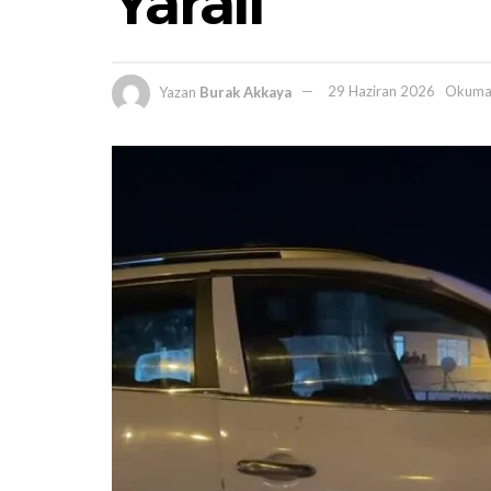
Yaralı
Yazan
Burak Akkaya
29 Haziran 2026
Okuma