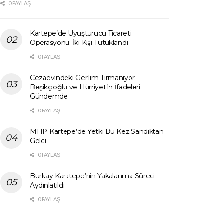
0 PAYLAŞ
Kartepe’de Uyuşturucu Ticareti
Operasyonu: İki Kişi Tutuklandı
0 PAYLAŞ
Cezaevindeki Gerilim Tırmanıyor:
Beşikçioğlu ve Hürriyet’in İfadeleri
Gündemde
0 PAYLAŞ
MHP Kartepe’de Yetki Bu Kez Sandıktan
Geldi
0 PAYLAŞ
Burkay Karatepe’nin Yakalanma Süreci
Aydınlatıldı
0 PAYLAŞ