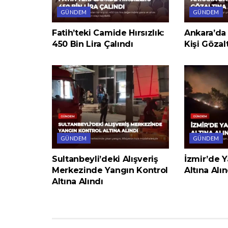
GÜNDEM
GÜNDEM
Fatih’teki Camide Hırsızlık:
Ankara’da 
450 Bin Lira Çalındı
Kişi Gözal
GÜNDEM
GÜNDEM
Sultanbeyli’deki Alışveriş
İzmir’de Y
Merkezinde Yangın Kontrol
Altına Alın
Altına Alındı