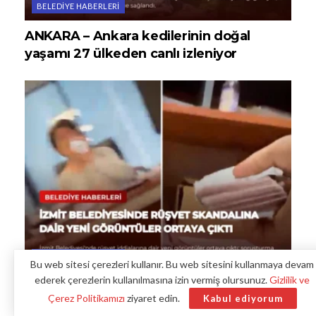
BELEDIYE HABERLERI
ANKARA – Ankara kedilerinin doğal
yaşamı 27 ülkeden canlı izleniyor
BELEDIYE HABERLERI
Bu web sitesi çerezleri kullanır. Bu web sitesini kullanmaya devam
ederek çerezlerin kullanılmasına izin vermiş olursunuz.
Gizlilik ve
İzmit Belediyesinde Rüşvet Skandalına
Çerez Politikamızı
ziyaret edin.
Kabul ediyorum
Dair Yeni Görüntüler Ortaya Çıktı