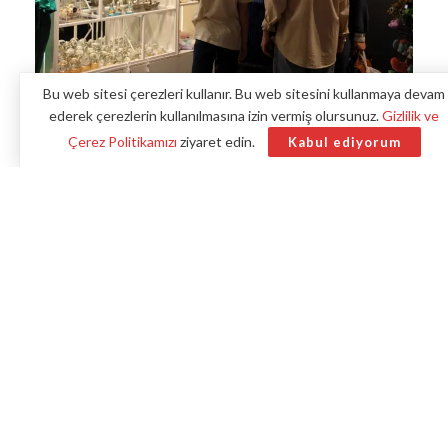
Bu web sitesi çerezleri kullanır. Bu web sitesini kullanmaya devam
ederek çerezlerin kullanılmasına izin vermiş olursunuz.
Gizlilik ve
Çerez Politikamızı
ziyaret edin.
Kabul ediyorum
Körfez Aqua Kıtalar Akvaryumu, Kocaeli Büyükşehir
Belediyesi tarafından hayata geçirilen bir projedir. Açıldığı
günden bu yana ziyaretçilerin ilgisini çeken akvaryum,
şimdi de bünyesinde bulunan Hatıra Mağazası ile dikkat
çekiyor.
Benzer haberler
ANKARA – Ankara kedilerinin doğal yaşamı
27 ülkeden canlı izleniyor
İzmit Belediyesinde Rüşvet Skandalına Dair