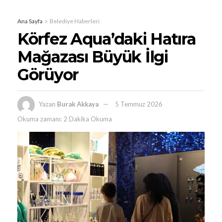
Ana Sayfa
Belediye Haberleri
Körfez Aqua’daki Hatıra
Mağazası Büyük İlgi
Görüyor
Yazan
Burak Akkaya
5 Temmuz 2026
Okuma zamanı: 2 Dakika Okuma