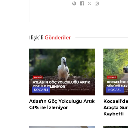
İlişkili
Gönderiler
KOCAELI
KOCAELI
Atlas’ın Göç Yolculuğu Artık
Kocaeli’d
GPS ile İzleniyor
Araçta Sür
Kaybetti