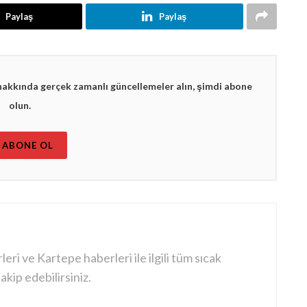
Paylaş
Paylaş
hakkında gerçek zamanlı güncellemeler alın, şimdi abone
olun.
ABONE OL
ri ve Kartepe haberleri ile ilgili tüm sıcak
kip edebilirsiniz.