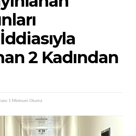
yınlanan
nları
 İddiasıyla
ınan 2 Kadından
anı: 1 Minimum Okuma