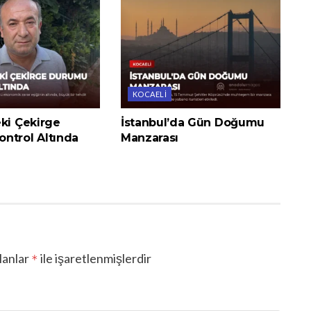
KOCAELI
eki Çekirge
İstanbul’da Gün Doğumu
ntrol Altında
Manzarası
lanlar
ile işaretlenmişlerdir
*