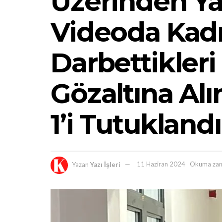
Üzerinden Ya
Videoda Kadı
Darbettikleri
Gözaltına Al
1’i Tutuklandı
Yazan
Yazı İşleri
11 Haziran 2024
Okuma zam