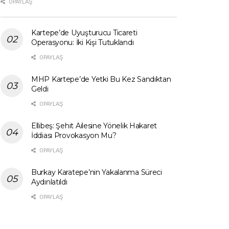
0 PAYLAŞ
Kartepe’de Uyuşturucu Ticareti
Operasyonu: İki Kişi Tutuklandı
0 PAYLAŞ
MHP Kartepe’de Yetki Bu Kez Sandıktan
Geldi
0 PAYLAŞ
Ellibeş: Şehit Ailesine Yönelik Hakaret
İddiası Provokasyon Mu?
0 PAYLAŞ
Burkay Karatepe’nin Yakalanma Süreci
Aydınlatıldı
0 PAYLAŞ