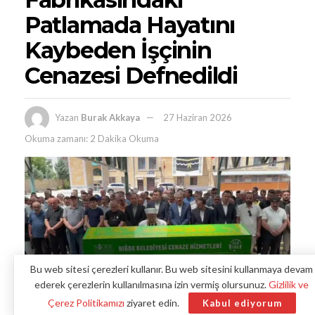
Patlamada Hayatını
Kaybeden İşçinin
Cenazesi Defnedildi
Yazan
Burak Akkaya
27 Haziran 2026
Okuma zamanı: 2 Dakika Okuma
Bu web sitesi çerezleri kullanır. Bu web sitesini kullanmaya devam
ederek çerezlerin kullanılmasına izin vermiş olursunuz.
Gizlilik ve
Çerez Politikamızı
ziyaret edin.
Kabul ediyorum