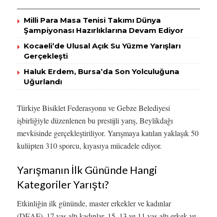
Milli Para Masa Tenisi Takımı Dünya
Şampiyonası Hazırlıklarına Devam Ediyor
Kocaeli’de Ulusal Açık Su Yüzme Yarışları
Gerçekleşti
Haluk Erdem, Bursa’da Son Yolculuğuna
Uğurlandı
Türkiye Bisiklet Federasyonu ve Gebze Belediyesi
işbirliğiyle düzenlenen bu prestijli yarış, Beylikdağı
mevkisinde gerçekleştiriliyor. Yarışmaya katılan yaklaşık 50
kulüpten 310 sporcu, kıyasıya mücadele ediyor.
Yarışmanın İlk Gününde Hangi
Kategoriler Yarıştı?
Etkinliğin ilk gününde, master erkekler ve kadınlar
(DEAF), 17 yaş altı kadınlar, 15, 13 ve 11 yaş altı erkek ve