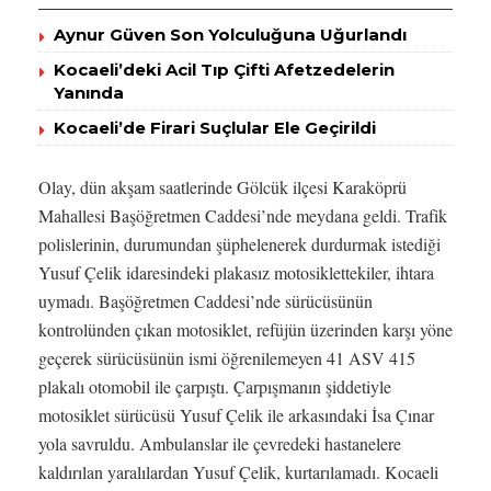
Aynur Güven Son Yolculuğuna Uğurlandı
Kocaeli’deki Acil Tıp Çifti Afetzedelerin
Yanında
Kocaeli’de Firari Suçlular Ele Geçirildi
Olay, dün akşam saatlerinde Gölcük ilçesi Karaköprü
Mahallesi Başöğretmen Caddesi’nde meydana geldi. Trafik
polislerinin, durumundan şüphelenerek durdurmak istediği
Yusuf Çelik idaresindeki plakasız motosiklettekiler, ihtara
uymadı. Başöğretmen Caddesi’nde sürücüsünün
kontrolünden çıkan motosiklet, refüjün üzerinden karşı yöne
geçerek sürücüsünün ismi öğrenilemeyen 41 ASV 415
plakalı otomobil ile çarpıştı. Çarpışmanın şiddetiyle
motosiklet sürücüsü Yusuf Çelik ile arkasındaki İsa Çınar
yola savruldu. Ambulanslar ile çevredeki hastanelere
kaldırılan yaralılardan Yusuf Çelik, kurtarılamadı. Kocaeli