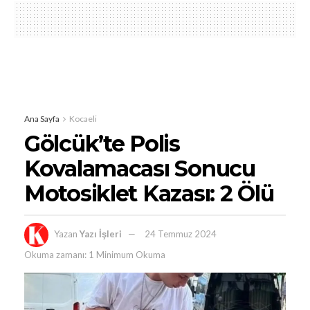
Ana Sayfa
Kocaeli
Gölcük’te Polis
Kovalamacası Sonucu
Motosiklet Kazası: 2 Ölü
Yazan
Yazı İşleri
24 Temmuz 2024
Okuma zamanı: 1 Minimum Okuma