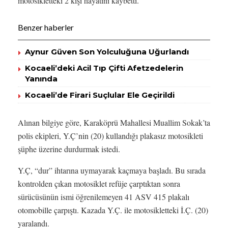
motosikletteki 2 kişi hayatını kaybetti.
Benzer haberler
Aynur Güven Son Yolculuğuna Uğurlandı
Kocaeli’deki Acil Tıp Çifti Afetzedelerin
Yanında
Kocaeli’de Firari Suçlular Ele Geçirildi
Alınan bilgiye göre, Karaköprü Mahallesi Muallim Sokak’ta
polis ekipleri, Y.Ç’nin (20) kullandığı plakasız motosikleti
şüphe üzerine durdurmak istedi.
Y.Ç, “dur” ihtarına uymayarak kaçmaya başladı. Bu sırada
kontrolden çıkan motosiklet refüje çarptıktan sonra
sürücüsünün ismi öğrenilemeyen 41 ASV 415 plakalı
otomobille çarpıştı. Kazada Y.Ç. ile motosikletteki İ.Ç. (20)
yaralandı.