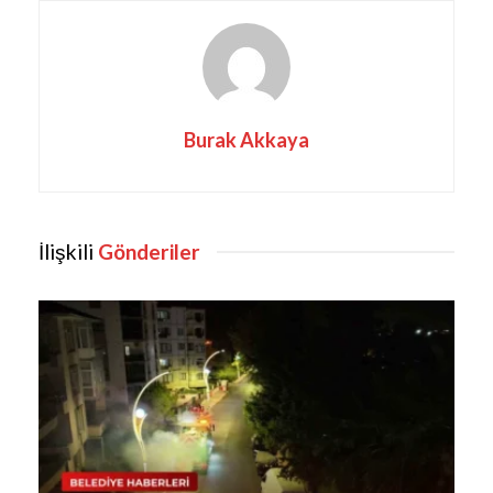
Burak Akkaya
İlişkili
Gönderiler