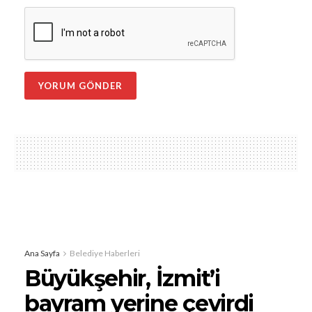
Ana Sayfa
Belediye Haberleri
Büyükşehir, İzmit’i
bayram yerine çevirdi