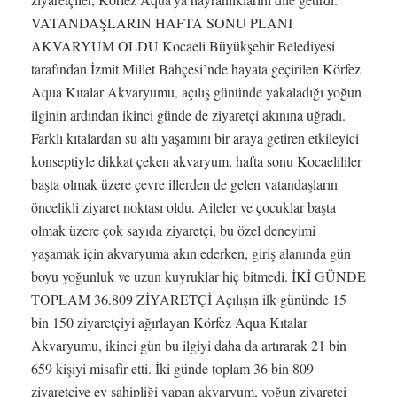
VATANDAŞLARIN HAFTA SONU PLANI
AKVARYUM OLDU Kocaeli Büyükşehir Belediyesi
tarafından İzmit Millet Bahçesi’nde hayata geçirilen Körfez
Aqua Kıtalar Akvaryumu, açılış gününde yakaladığı yoğun
ilginin ardından ikinci günde de ziyaretçi akınına uğradı.
Farklı kıtalardan su altı yaşamını bir araya getiren etkileyici
konseptiyle dikkat çeken akvaryum, hafta sonu Kocaelililer
başta olmak üzere çevre illerden de gelen vatandaşların
öncelikli ziyaret noktası oldu. Aileler ve çocuklar başta
olmak üzere çok sayıda ziyaretçi, bu özel deneyimi
yaşamak için akvaryuma akın ederken, giriş alanında gün
boyu yoğunluk ve uzun kuyruklar hiç bitmedi. İKİ GÜNDE
TOPLAM 36.809 ZİYARETÇİ Açılışın ilk gününde 15
bin 150 ziyaretçiyi ağırlayan Körfez Aqua Kıtalar
Akvaryumu, ikinci gün bu ilgiyi daha da artırarak 21 bin
659 kişiyi misafir etti. İki günde toplam 36 bin 809
ziyaretçiye ev sahipliği yapan akvaryum, yoğun ziyaretçi