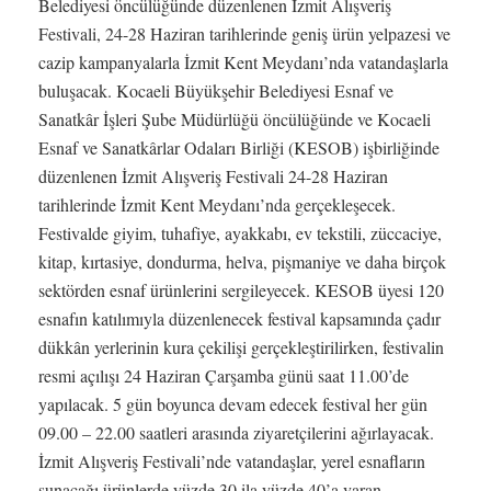
Belediyesi öncülüğünde düzenlenen İzmit Alışveriş
Festivali, 24-28 Haziran tarihlerinde geniş ürün yelpazesi ve
cazip kampanyalarla İzmit Kent Meydanı’nda vatandaşlarla
buluşacak. Kocaeli Büyükşehir Belediyesi Esnaf ve
Sanatkâr İşleri Şube Müdürlüğü öncülüğünde ve Kocaeli
Esnaf ve Sanatkârlar Odaları Birliği (KESOB) işbirliğinde
düzenlenen İzmit Alışveriş Festivali 24-28 Haziran
tarihlerinde İzmit Kent Meydanı’nda gerçekleşecek.
Festivalde giyim, tuhafiye, ayakkabı, ev tekstili, züccaciye,
kitap, kırtasiye, dondurma, helva, pişmaniye ve daha birçok
sektörden esnaf ürünlerini sergileyecek. KESOB üyesi 120
esnafın katılımıyla düzenlenecek festival kapsamında çadır
dükkân yerlerinin kura çekilişi gerçekleştirilirken, festivalin
resmi açılışı 24 Haziran Çarşamba günü saat 11.00’de
yapılacak. 5 gün boyunca devam edecek festival her gün
09.00 – 22.00 saatleri arasında ziyaretçilerini ağırlayacak.
İzmit Alışveriş Festivali’nde vatandaşlar, yerel esnafların
sunacağı ürünlerde yüzde 30 ila yüzde 40’a varan