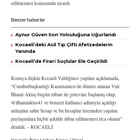
edilmemesi konusunda uyardı.
Benzer haberler
Aynur Güven Son Yolculuğuna Uğurlandı
Kocaeli’deki Acil Tıp Çifti Afetzedelerin
Yanında
Kocaeli’de Firari Suçlular Ele Geçirildi
Konuya ilişkin Kocaeli Valiliğince yapılan açıklamada,
“Cumhurbaşkanlığı Kararnamesi ile ilimize atanan Vali
İlhami Aktaş bugün itibarı ile görevine başlamış olup,
@ilhamiaktas41 ve benzeri kullanıcı adlarıyla açıldığı
anlaşılan sahte hesap ve bu hesaplar üzerinden yapılan
paylaşımlara hiçbir şekilde itibar edilmemesi rica olunur”
denildi. – KOCAELİ
Kaynak: İhlas Haber Ajansı / Yerel