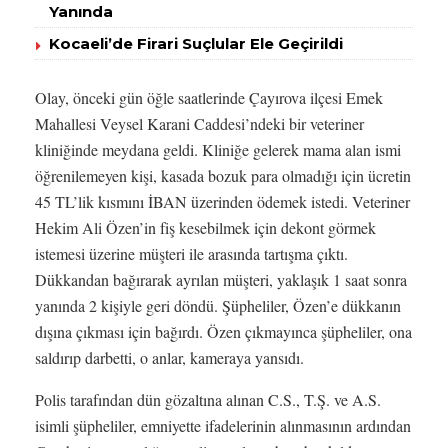
Yanında
Kocaeli’de Firari Suçlular Ele Geçirildi
Olay, önceki gün öğle saatlerinde Çayırova ilçesi Emek
Mahallesi Veysel Karani Caddesi’ndeki bir veteriner
kliniğinde meydana geldi. Kliniğe gelerek mama alan ismi
öğrenilemeyen kişi, kasada bozuk para olmadığı için ücretin
45 TL’lik kısmını İBAN üzerinden ödemek istedi. Veteriner
Hekim Ali Özen’in fiş kesebilmek için dekont görmek
istemesi üzerine müşteri ile arasında tartışma çıktı.
Dükkandan bağırarak ayrılan müşteri, yaklaşık 1 saat sonra
yanında 2 kişiyle geri döndü. Şüpheliler, Özen’e dükkanın
dışına çıkması için bağırdı. Özen çıkmayınca şüpheliler, ona
saldırıp darbetti, o anlar, kameraya yansıdı.
Polis tarafından dün gözaltına alınan C.S., T.Ş. ve A.S.
isimli şüpheliler, emniyette ifadelerinin alınmasının ardından