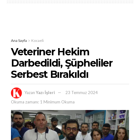
Ana Sayfa
Kocaeli
Veteriner Hekim
Darbedildi, Şüpheliler
Serbest Bırakıldı
Yazan
Yazı İşleri
23 Temmuz 2024
Okuma zamanı: 1 Minimum Okuma