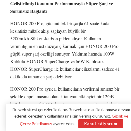
Geliştirilmiş Donanım Performansıyla Süper Şarj ve
Sorunsuz Bağlantı
HONOR 200 Pro, gücünü tek bir şarjla 61 saate kadar
kesintisiz müzik akışı sağlayan büyük bir
5200mAh Silikon-karbon pilden alıyor. Kullanıcı
verimliliğini en üst düzeye çıkarmak için HONOR 200 Pro
güçlü süper şarj özelliği sunuyor. Yıldırım hızında 100W
Kablolu HONOR SuperCharge ve 66W Kablosuz
HONOR SuperCharge ile kullanıcılar cihazlarını sadece 41
dakikada tamamen şarj edebiliyor.
HONOR 200 Pro ayrıca, kullanıcıların verilerini sınırsız bir
şekilde depolamasına olanak tanıyan etkileyici bir 12GB
bellek ve geniş 512GB depolama sürücüsü sağlayarak hızlı
Bu web sitesi çerezleri kullanır. Bu web sitesini kullanmaya devam
bir deneyimi garanti ediyor.
ederek çerezlerin kullanılmasına izin vermiş olursunuz.
Gizlilik ve
Güçlü Snapdragon 8s Gen 3 Mobil Platform ile donatılan
Çerez Politikamızı
ziyaret edin.
Kabul ediyorum