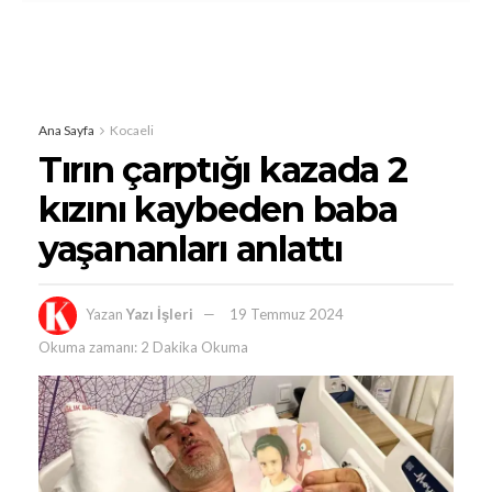
Ana Sayfa
Kocaeli
Tırın çarptığı kazada 2
kızını kaybeden baba
yaşananları anlattı
Yazan
Yazı İşleri
19 Temmuz 2024
Okuma zamanı: 2 Dakika Okuma