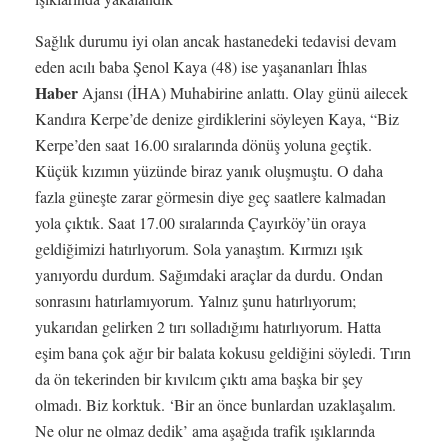
Sağlık durumu iyi olan ancak hastanedeki tedavisi devam
eden acılı baba Şenol Kaya (48) ise yaşananları İhlas
Haber
Ajansı (İHA) Muhabirine anlattı. Olay günü ailecek
Kandıra Kerpe’de denize girdiklerini söyleyen Kaya, “Biz
Kerpe’den saat 16.00 sıralarında dönüş yoluna geçtik.
Küçük kızımın yüzünde biraz yanık oluşmuştu. O daha
fazla güneşte zarar görmesin diye geç saatlere kalmadan
yola çıktık. Saat 17.00 sıralarında Çayırköy’ün oraya
geldiğimizi hatırlıyorum. Sola yanaştım. Kırmızı ışık
yanıyordu durdum. Sağımdaki araçlar da durdu. Ondan
sonrasını hatırlamıyorum. Yalnız şunu hatırlıyorum;
yukarıdan gelirken 2 tırı solladığımı hatırlıyorum. Hatta
eşim bana çok ağır bir balata kokusu geldiğini söyledi. Tırın
da ön tekerinden bir kıvılcım çıktı ama başka bir şey
olmadı. Biz korktuk. ‘Bir an önce bunlardan uzaklaşalım.
Ne olur ne olmaz dedik’ ama aşağıda trafik ışıklarında