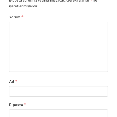
*
E-posta adresiniz yayınlanmayacak.
Gerekli alanlar
ile
işaretlenmişlerdir
*
Yorum
*
Ad
*
E-posta