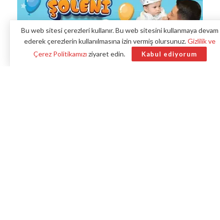
Bu web sitesi çerezleri kullanır. Bu web sitesini kullanmaya devam
ederek çerezlerin kullanılmasına izin vermiş olursunuz.
Gizlilik ve
Çerez Politikamızı
ziyaret edin.
Kabul ediyorum
Nevşehir Belediyesi tarafından Belediye Başkanı Rasim Arı
öncülüğünde ilki 2019 yılında gerçekleştirilen ve ikincisi de
2020 yılında yapılan Sünnet Şöleni bu yıl yeniden
yapılacak. Nevşehir Belediyesi 3. Geleneksel Sünnet Şöleni
ile birlikte maddi durumu iyi olmayan ve kimsesiz onlarca
çocuğun sünneti ücretsiz olarak gerçekleştirilecek.
Benzer haberler