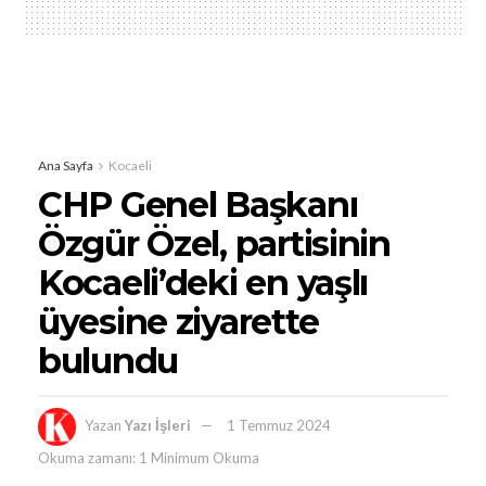
Ana Sayfa
Kocaeli
CHP Genel Başkanı
Özgür Özel, partisinin
Kocaeli’deki en yaşlı
üyesine ziyarette
bulundu
Yazan
Yazı İşleri
1 Temmuz 2024
Okuma zamanı: 1 Minimum Okuma