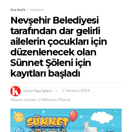
Ana Sayfa
Gündem
Nevşehir Belediyesi
tarafından dar gelirli
ailelerin çocukları için
düzenlenecek olan
Sünnet Şöleni için
kayıtları başladı
Yazan
Yazı İşleri
1 Temmuz 2024
Okuma zamanı: 1 Minimum Okuma