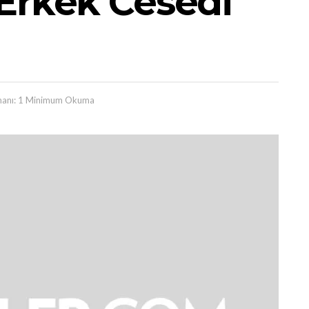
Erkek Cesedi
anı: 1 Minimum Okuma