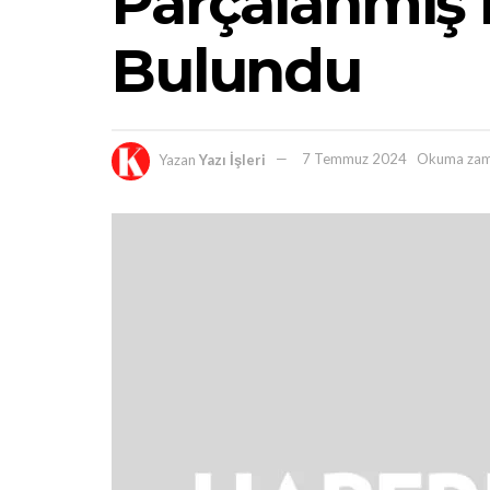
Parçalanmış 
Bulundu
Yazan
Yazı İşleri
7 Temmuz 2024
Okuma zam