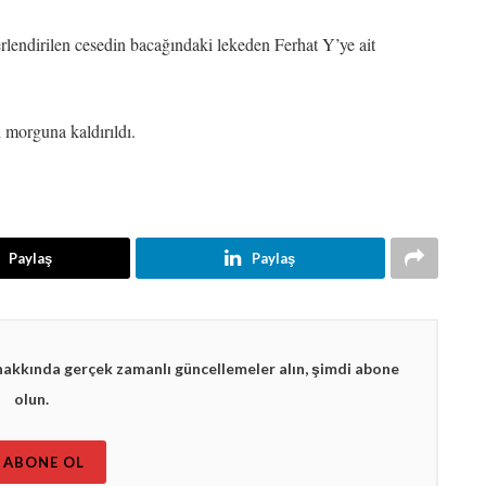
lendirilen cesedin bacağındaki lekeden Ferhat Y’ye ait
 morguna kaldırıldı.
Paylaş
Paylaş
hakkında gerçek zamanlı güncellemeler alın, şimdi abone
olun.
ABONE OL