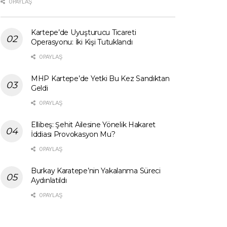
0 PAYLAŞ
Kartepe’de Uyuşturucu Ticareti
Operasyonu: İki Kişi Tutuklandı
0 PAYLAŞ
MHP Kartepe’de Yetki Bu Kez Sandıktan
Geldi
0 PAYLAŞ
Ellibeş: Şehit Ailesine Yönelik Hakaret
İddiası Provokasyon Mu?
0 PAYLAŞ
Burkay Karatepe’nin Yakalanma Süreci
Aydınlatıldı
0 PAYLAŞ