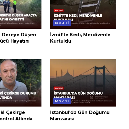
KOCAELI
e Dereye Düşen
İzmit’te Kedi, Merdivenle
ücü Hayatını
Kurtuldu
KOCAELI
eki Çekirge
İstanbul’da Gün Doğumu
ntrol Altında
Manzarası