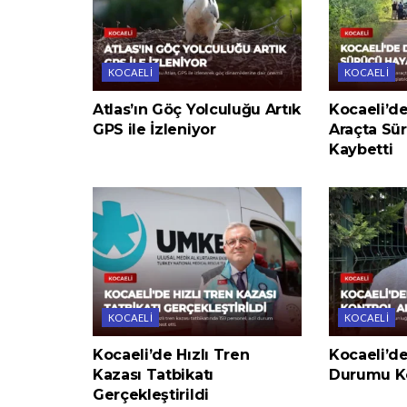
KOCAELI
KOCAELI
Atlas’ın Göç Yolculuğu Artık
Kocaeli’d
GPS ile İzleniyor
Araçta Sür
Kaybetti
KOCAELI
KOCAELI
Kocaeli’de Hızlı Tren
Kocaeli’d
Kazası Tatbikatı
Durumu Ko
Gerçekleştirildi