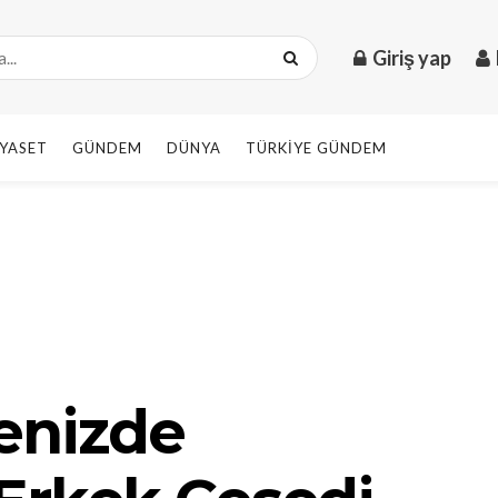
Giriş yap
IYASET
GÜNDEM
DÜNYA
TÜRKIYE GÜNDEM
enizde