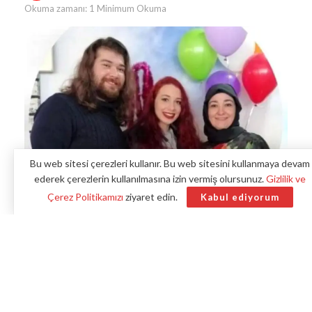
Okuma zamanı: 1 Minimum Okuma
Bu web sitesi çerezleri kullanır. Bu web sitesini kullanmaya devam
ederek çerezlerin kullanılmasına izin vermiş olursunuz.
Gizlilik ve
Çerez Politikamızı
ziyaret edin.
Kabul ediyorum
Kocaeli
‘nin Gölcük ilçesinde yaşanan aile katliamında ağır
yaralanan 22 yaşındaki genç kız, 8 aydır tedavi gördüğü
hastanede hayatını kaybetti.