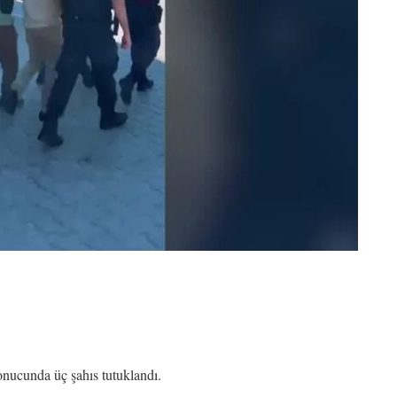
onucunda üç şahıs tutuklandı.