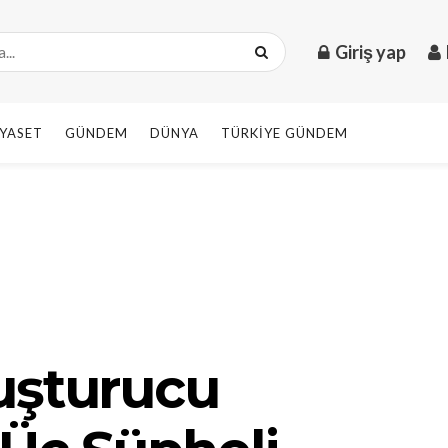
Giriş yap
IYASET
GÜNDEM
DÜNYA
TÜRKIYE GÜNDEM
uşturucu