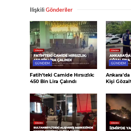
İlişkili
Gönderiler
GÜNDEM
GÜNDEM
Fatih’teki Camide Hırsızlık:
Ankara’da 
450 Bin Lira Çalındı
Kişi Gözal