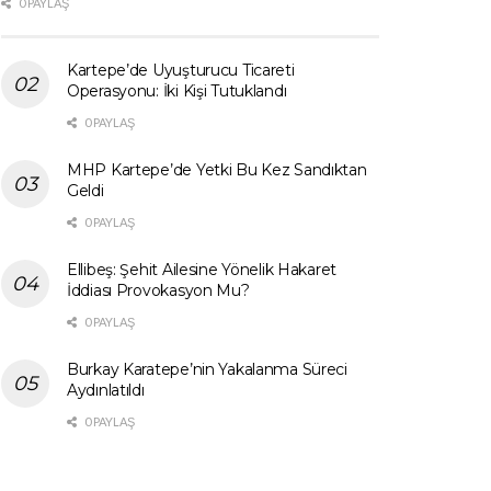
0 PAYLAŞ
Kartepe’de Uyuşturucu Ticareti
Operasyonu: İki Kişi Tutuklandı
0 PAYLAŞ
MHP Kartepe’de Yetki Bu Kez Sandıktan
Geldi
0 PAYLAŞ
Ellibeş: Şehit Ailesine Yönelik Hakaret
İddiası Provokasyon Mu?
0 PAYLAŞ
Burkay Karatepe’nin Yakalanma Süreci
Aydınlatıldı
0 PAYLAŞ