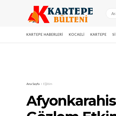
KARTEPE HABERLERI
KOCAELI
KARTEPE
S
Ana Sayfa
Eğitim
Afyonkarahi