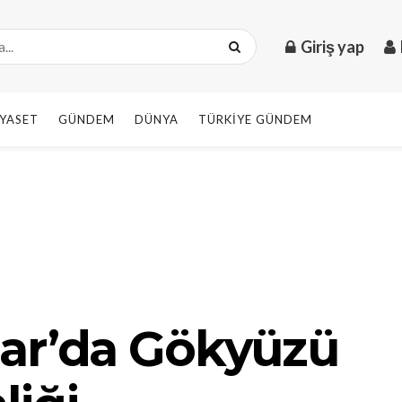
Giriş yap
IYASET
GÜNDEM
DÜNYA
TÜRKIYE GÜNDEM
sar’da Gökyüzü