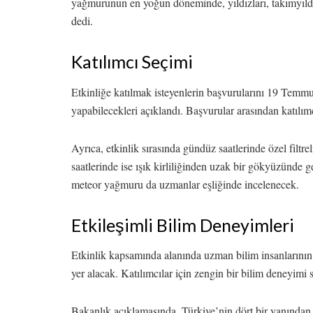
yağmurunun en yoğun döneminde, yıldızları, takımyıldı
dedi.
Katılımcı Seçimi
Etkinliğe katılmak isteyenlerin başvurularını 19 Temmuz
yapabilecekleri açıklandı. Başvurular arasından katılımc
Ayrıca, etkinlik sırasında gündüz saatlerinde özel filtre
saatlerinde ise ışık kirliliğinden uzak bir gökyüzünde g
meteor yağmuru da uzmanlar eşliğinde incelenecek.
Etkileşimli Bilim Deneyimleri
Etkinlik kapsamında alanında uzman bilim insanlarının 
yer alacak. Katılımcılar için zengin bir bilim deneyimi
Bakanlık açıklamasında, Türkiye’nin dört bir yanından g