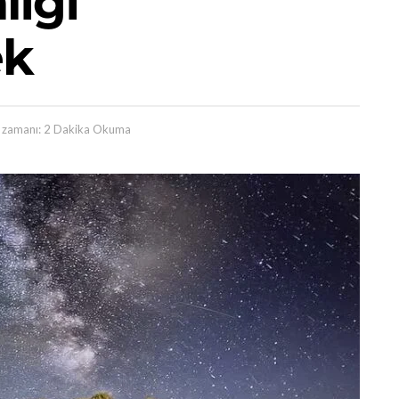
liği
ek
zamanı: 2 Dakika Okuma