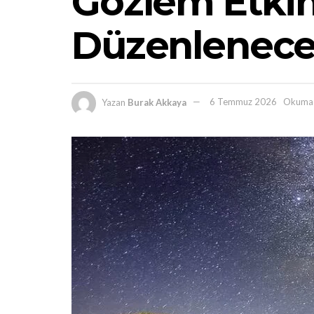
Gözlem Etkin
Düzenlenec
Yazan
Burak Akkaya
6 Temmuz 2026
Okuma 