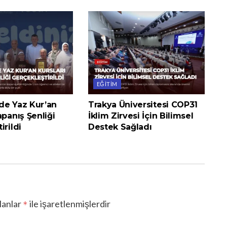
EĞITIM
de Yaz Kur’an
Trakya Üniversitesi COP31
apanış Şenliği
İklim Zirvesi İçin Bilimsel
irildi
Destek Sağladı
lanlar
ile işaretlenmişlerdir
*