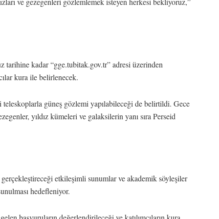
zları ve gezegenleri gözlemlemek isteyen herkesi bekliyoruz,”
 tarihine kadar “gge.tubitak.gov.tr” adresi üzerinden
ılar kura ile belirlenecek.
li teleskoplarla güneş gözlemi yapılabileceği de belirtildi. Gece
ezegenler, yıldız kümeleri ve galaksilerin yanı sıra Perseid
gerçekleştireceği etkileşimli sunumlar ve akademik söyleşiler
 sunulması hedefleniyor.
elen başvuruların değerlendirileceği ve katılımcıların kura