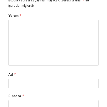
*
E-posta adresiniz yayınlanmayacak.
Gerekli alanlar
ile
işaretlenmişlerdir
*
Yorum
*
Ad
*
E-posta