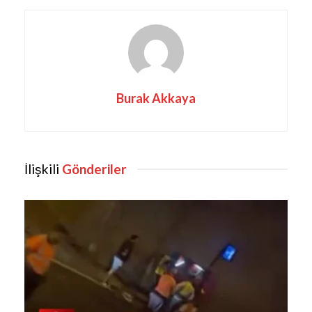
Burak Akkaya
İlişkili
Gönderiler