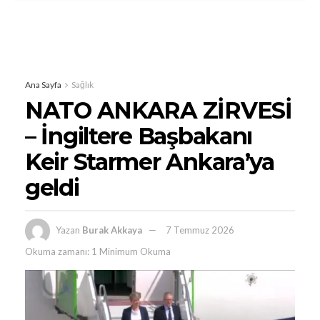
Ana Sayfa
Sağlık
NATO ANKARA ZİRVESİ
– İngiltere Başbakanı
Keir Starmer Ankara’ya
geldi
Yazan
Burak Akkaya
7 Temmuz 2026
Okuma zamanı: 1 Minimum Okuma