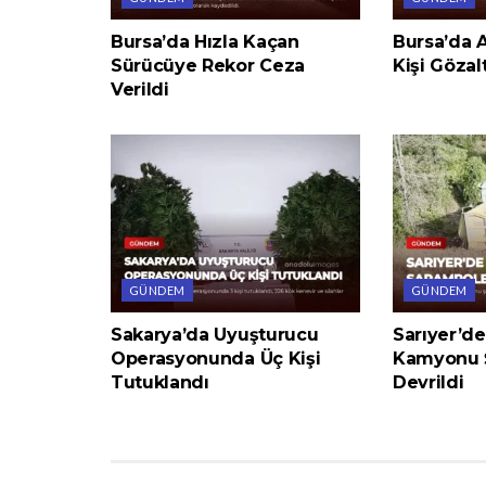
Bursa’da Hızla Kaçan
Bursa’da A
Sürücüye Rekor Ceza
Kişi Gözal
Verildi
GÜNDEM
GÜNDEM
Sakarya’da Uyuşturucu
Sarıyer’de
Operasyonunda Üç Kişi
Kamyonu 
Tutuklandı
Devrildi