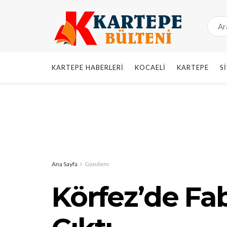
KARTEPE HABERLERI
KOCAELI
KARTEPE
S
Ana Sayfa
Gündem
Körfez’de Fa