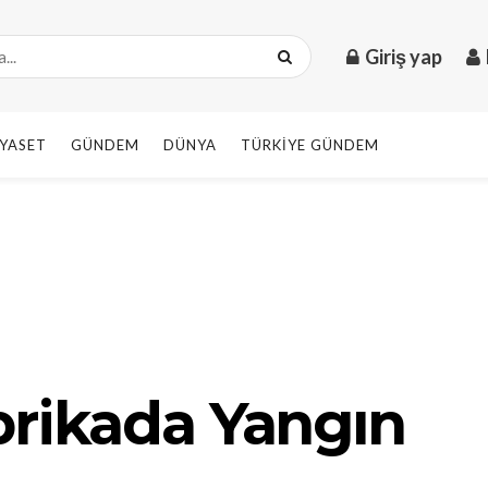
Giriş yap
IYASET
GÜNDEM
DÜNYA
TÜRKIYE GÜNDEM
brikada Yangın