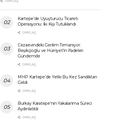
0 PAYLAŞ
Kartepe’de Uyuşturucu Ticareti
Operasyonu: İki Kişi Tutuklandı
0 PAYLAŞ
Cezaevindeki Gerilim Tırmanıyor:
Beşikçioğlu ve Hürriyet’in İfadeleri
Gündemde
0 PAYLAŞ
MHP Kartepe’de Yetki Bu Kez Sandıktan
Geldi
0 PAYLAŞ
Burkay Karatepe’nin Yakalanma Süreci
Aydınlatıldı
0 PAYLAŞ