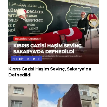
BELEDIYE HABERLERI
Kıbrıs Gazisi Haşim Sevinç, Sakarya’da
Defnedildi