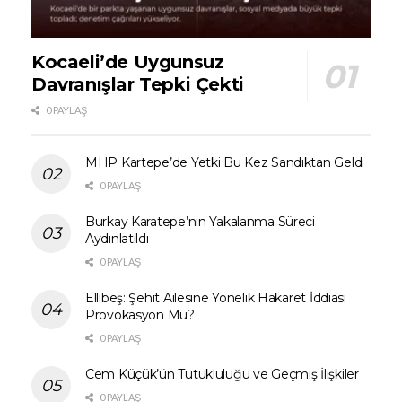
Kocaeli’de Uygunsuz
Davranışlar Tepki Çekti
0 PAYLAŞ
MHP Kartepe’de Yetki Bu Kez Sandıktan Geldi
0 PAYLAŞ
Burkay Karatepe’nin Yakalanma Süreci
Aydınlatıldı
0 PAYLAŞ
Ellibeş: Şehit Ailesine Yönelik Hakaret İddiası
Provokasyon Mu?
0 PAYLAŞ
Cem Küçük’ün Tutukluluğu ve Geçmiş İlişkiler
0 PAYLAŞ