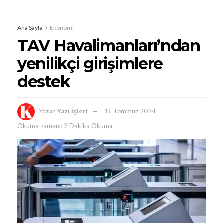
Ana Sayfa
Ekonomi
TAV Havalimanları’ndan
yenilikçi girişimlere
destek
Yazan
Yazı İşleri
18 Temmuz 2024
Okuma zamanı: 2 Dakika Okuma