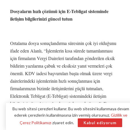
Dosyaların hızlı çözümü için E-Tebligat sisteminde
iletişim bilgilerinizi güncel tutun
Ortalama dosya sonuçlandırma süresinin çok iyi olduğunu
ifade eden Alanlı, “İşlemlerin kısa sürede tamamlanması
için firmaların Vergi Daireleri tarafından gönderilen eksik
bildirim yazılarına çabuk ve eksiksiz yanıt vermeleri çok
önemli. KDV iadesi başvuruları başta olmak üzere vergi
dairelerindeki işlemlerinin hızlı sonuçlanması için
firmalarımızın bizimle iletişimlerini güçlü tutmaları,
Elektronik Tebligat (E-Tebligat) sistemindeki iletişim
bilgilerini güncel tutmaları hayati derecede önemli. E-
Bu web sitesi çerezleri kullanır. Bu web sitesini kullanmaya devam
Tebligat sistemindeki e-posta ve cep telefonu bilgilerini
ederek çerezlerin kullanılmasına izin vermiş olursunuz.
Gizlilik ve
düzenli aralıklarla güncellemeli ve mümkünse birden fazla
Çerez Politikamızı
ziyaret edin.
Kabul ediyorum
yetkilinin bilgilerini tanımlamalıdır. Vergi Dairelerince