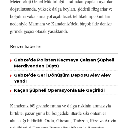
Meteoroloji Genel Müdürlüğü tarafından yapılan uyarılar
doğrultusunda, yüksek dalga boyları, şiddetli rüzgarlar ve
boğulma vakalarına yol açabilecek tehlikeli rip akıntıları
nedeniyle Marmara ve Karadeniz’deki birçok ilde denize
girmek geçici olarak yasaklandı.
Benzer haberler
Gebze’de Polisten Kaçmaya Çalışan Şüpheli
Merdivenden Düştü
Gebze’de Geri Dönüşüm Deposu Alev Alev
Yandı
Kaçan Şüpheli Operasyonla Ele Geçirildi
Karadeniz bölgesinde fırtına ve dalga riskinin artmasıyla
birlikte, pazar günü bu bölgedeki illerde sıkı önlemler
alınacağı bildirildi. Ordu, Giresun, Trabzon, Rize ve Artvin
valilikleri, 5 Temmuz Pazar günü itibarıyla il sınırları