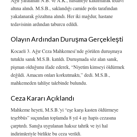
Ağır yaralanan N.B. ve A.K., hastaneye kaldırılarak tedavi
altına alındı. M.S.B., saklandığı camide polis tarafından
yakalanarak gözaltına alındı. Her iki mağdur, hastane
tedavisinin ardından taburcu edildi.
Olayın Ardından Duruşma Gerçekleşti
Kocaeli 3. Ağır Ceza Mahkemesi’nde görülen duruşmaya
tutuklu sanık M.S.B. katıldı. Duruşmada söz alan sanık,
pişman olduğunu ifade ederek, “Niyetim kimseyi öldürmek
değildi. Amacım onları korkutmaktı,” dedi. M.S.B.,
mahkemeden tahliye talebinde bulundu.
Ceza Kararı Açıklandı
Mahkeme heyeti, M.S.B.’yi “eşe karşı kasten öldürmeye
teşebbüs” suçundan toplamda 8 yıl 4 ay hapis cezasına
çarptırdı. Sanığa uygulanan haksız tahrik ve iyi hal
indirimleriyle birlikte bu ceza verildi.