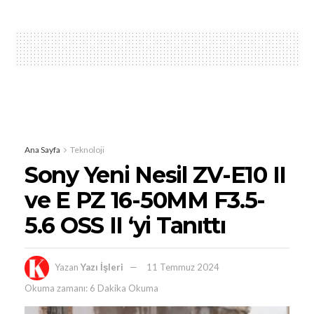
Ana Sayfa
Teknoloji
Sony Yeni Nesil ZV-E10 II
ve E PZ 16-50MM F3.5-
5.6 OSS II ‘yi Tanıttı
Yazan
Yazı İşleri
11 Temmuz 2024
Okuma zamanı: 6 Dakika Okuma