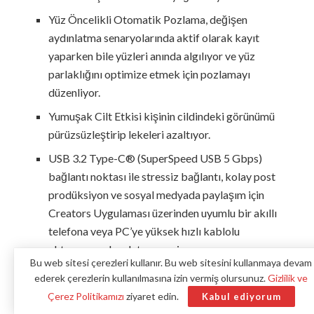
Yüz Öncelikli Otomatik Pozlama, değişen
aydınlatma senaryolarında aktif olarak kayıt
yaparken bile yüzleri anında algılıyor ve yüz
parlaklığını optimize etmek için pozlamayı
düzenliyor.
Yumuşak Cilt Etkisi kişinin cildindeki görünümü
pürüzsüzleştirip lekeleri azaltıyor.
USB 3.2 Type-C® (SuperSpeed USB 5 Gbps)
bağlantı noktası ile stressiz bağlantı, kolay post
prodüksiyon ve sosyal medyada paylaşım için
Creators Uygulaması üzerinden uyumlu bir akıllı
telefona veya PC’ye yüksek hızlı kablolu
aktarımına olanak tanıyorxi.
Bu web sitesi çerezleri kullanır. Bu web sitesini kullanmaya devam
Hızlandırılmış sahnelerxii kamera içinde
ederek çerezlerin kullanılmasına izin vermiş olursunuz.
Gizlilik ve
oluşturulurken pozlama aralığı 1 saniyeden 60
Çerez Politikamızı
ziyaret edin.
Kabul ediyorum
saniyeye kadar ayarlanabiliyorxiii.