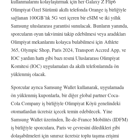
kullanmalarını kolaylaştırmak için her Galaxy Z Flip6
Olimpiyat Özel Sürümü akıllı telefonda Orange iş birliğiyle
sağlanan 100GB’lık 5G veri içeren bir eSIM ve iki yıllık
Samsung uluslararası garantisi sunulacak. Bunların yanında,
sporcuların oyun takvimini takip edebilmesi veya aradıkları
Olimpiyat mekanlarını kolayca bulabilmesi için Athlete
365, Olympic Shop, Paris 2024, Transport Accred App, ve
IOC yardım hattı gibi bazı resmi Uluslararası Olimpiyat
Komitesi (IOC) uygulamaları da akıllı telefonlarında ön
yüklenmiş olacak.
Sporcular ayrıca Samsung Wallet kullanarak, uygulamada
ön yüklenmiş kuponlarla, bir diğer global partner Coca-
Cola Company iş birliğiyle Olimpiyat Köyü genelindeki
otomatlardan ücretsiz içecek temin edebilecek. Yine
Samsung Wallet üzerinden, Île-de-France Mobilités (IDFM)
iş birliğiyle sporculara, Paris ve çevresini diledikleri gibi
dolaşabilmeleri için sınırsız ücretsiz toplu taşıma erişimi