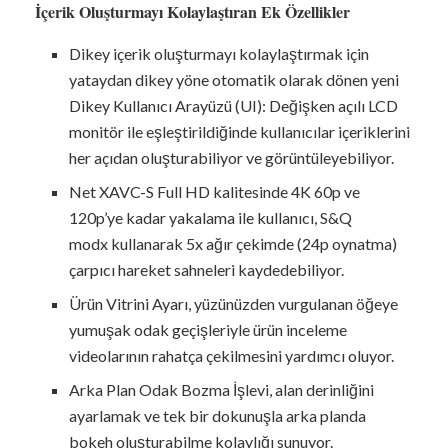
İçerik Oluşturmayı Kolaylaştıran Ek Özellikler
Dikey içerik oluşturmayı kolaylaştırmak için
yataydan dikey yöne otomatik olarak dönen yeni
Dikey Kullanıcı Arayüzü (UI): Değişken açılı LCD
monitör ile eşleştirildiğinde kullanıcılar içeriklerini
her açıdan oluşturabiliyor ve görüntüleyebiliyor.
Net XAVC-S Full HD kalitesinde 4K 60p ve
120p’ye kadar yakalama ile kullanıcı, S&Q
modx kullanarak 5x ağır çekimde (24p oynatma)
çarpıcı hareket sahneleri kaydedebiliyor.
Ürün Vitrini Ayarı, yüzünüzden vurgulanan öğeye
yumuşak odak geçişleriyle ürün inceleme
videolarının rahatça çekilmesini yardımcı oluyor.
Arka Plan Odak Bozma İşlevi, alan derinliğini
ayarlamak ve tek bir dokunuşla arka planda
bokeh oluşturabilme kolaylığı sunuyor.