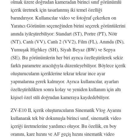
olmak üzere doğrudan kameradan birinci sınıf görünümlü
içerik üretmek için tasarlanmış iki temel özelliği
barındırıyor. Kullanıcılar video ve fotoğraf çekerken on
Yaratıcı Görünüm seçeneğinden birini seçerek görüntülerini
anında iyileştirebiliyor: Standart (ST), Portre (PT), Nötr
(NT), Canlı (VV), Canlı 2 (VV2), Film (FL), Anında (IN),
Yumuşak Highkey (SH), Siyah Beyaz (BW) ve Sepya
(SE). Bu görünümlerin her biri ayrıca özelleştirilerek sekiz
farklı parametre aracılığıyla düzenleyebiliyor. Böylece içerik
oluşturucuların içeriklerine tekrar tekrar ince ayar
yapmalarına gerek kalmıyor. Ayrıca kullanıcılar, ayarları
özelleştirildikten sonra kolay ve yeniden kullanım için altı
kişisel özel stili doğrudan kameraya kaydedebiliyor.
ZV-E10 II, içerik oluşturucuların Sinematik Vlog Ayarını
kullanarak tek bir dokunuşla birinci sınıf, sinematik video
içeriği üretmelerine yardımcı oluyor. Bu özellik, en boy
oranını, kare hızını ve AF geçiş hızını sinematik video