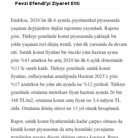
Fevzi Efendi’yi Ziyaret Etti
Endeksa, 2024’ün ilk 6 ayında gayrimenkul piyasasında
yaşanan değişimlere ilişkin raporunu yayımladı. Rapora
göre, Türkiye genelinde konut piyasasında yaklaşık bir
yıldır yaşanan reel düşüş trendi, yılın ilk yarısında da devam
etti.
Satılık konut fiyatları bir önceki yılın haziran ayına
göre %43 artarken bu artış 2024’ün ilk 6 aylık döneminde
%11’le sınırlı kaldı. Türkiye genelinde satılık konut
fiyatları, enflasyondan arındığında Haziran 2023’e göre
%17 azalırken bu yılın altı ayında ise %12 geriledi. Türkiye
genelinde ortalama metrekare fiyatı haziran ayında 26 bin
348 TL/m2, ortalama konut satış fiyatı ise 3,4 milyon TL
oldu. Ortalama dönüş süresi ise 13 yıl olarak hesaplandı.
Rapor, satılık konut fiyatlarındaki kadar çarpıcı olmasa da
kiralık konut piyasasının da artış hızındaki yavaşlama
trendinden payına düşeni aldığını ortaya koyuyor. Buna