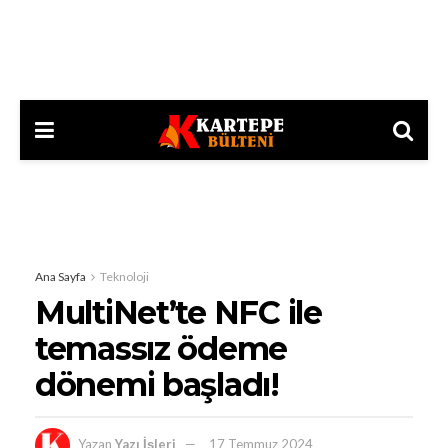
Ana Sayfa
Teknoloji
MultiNet’te NFC ile
temassız ödeme
dönemi başladı!
Yazan
Yazı İşleri
17 Temmuz 2024