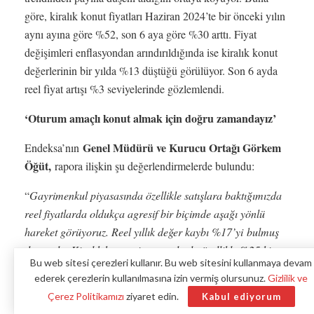
göre, kiralık konut fiyatları Haziran 2024’te bir önceki yılın
aynı ayına göre %52, son 6 aya göre %30 arttı. Fiyat
değişimleri enflasyondan arındırıldığında ise kiralık konut
değerlerinin bir yılda %13 düştüğü görülüyor. Son 6 ayda
reel fiyat artışı %3 seviyelerinde gözlemlendi.
‘Oturum amaçlı konut almak için doğru zamandayız’
Genel Müdürü ve Kurucu Ortağı Görkem
Endeksa’nın
Öğüt,
rapora ilişkin şu değerlendirmelerde bulundu:
“
Gayrimenkul piyasasında özellikle satışlara baktığımızda
reel fiyatlarda oldukça agresif bir biçimde aşağı yönlü
hareket görüyoruz. Reel yıllık değer kaybı %17’yi bulmuş
durumda. Kiralık konut piyasasında da özellikle %25 kira
Bu web sitesi çerezleri kullanır. Bu web sitesini kullanmaya devam
artış sınırlamasının kalkmasıyla birlikte önümüzdeki
ederek çerezlerin kullanılmasına izin vermiş olursunuz.
Gizlilik ve
günlerde daha çok konutun piyasaya girmesi, fiyatlarda
Çerez Politikamızı
ziyaret edin.
Kabul ediyorum
normalleşmeye vesile olacaktır.”