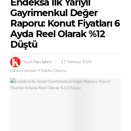
Endeksa İlk Yarıyıl
Gayrimenkul Değer
Raporu: Konut Fiyatları 6
Ayda Reel Olarak %12
Düştü
Yazan
Yazı İşleri
17 Temmuz 2024
Okuma zamanı: 4 Dakika Okuma