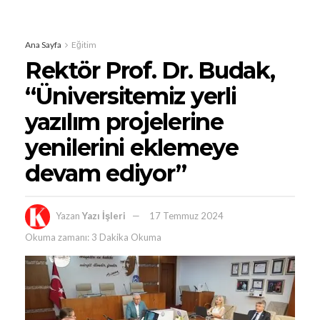
Ana Sayfa
Eğitim
Rektör Prof. Dr. Budak,
“Üniversitemiz yerli
yazılım projelerine
yenilerini eklemeye
devam ediyor”
Yazan
Yazı İşleri
17 Temmuz 2024
Okuma zamanı: 3 Dakika Okuma