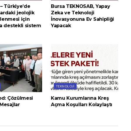
– Türkiye’de
Bursa TEKNOSAB, Yapay
lardaki jeolojik
Zeka ve Teknoloji
zlenmesi için
İnovasyonuna Ev Sahipliği
a destekli sistem
Yapacak
TEKNOLOJI
od: Çözülmesi
Kamu Kurumlarına Kreş
Mesajlar
Açma Koşulları Kolaylaştı