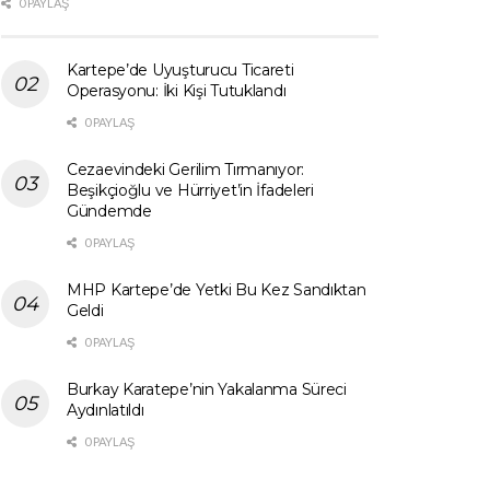
0 PAYLAŞ
Kartepe’de Uyuşturucu Ticareti
Operasyonu: İki Kişi Tutuklandı
0 PAYLAŞ
Cezaevindeki Gerilim Tırmanıyor:
Beşikçioğlu ve Hürriyet’in İfadeleri
Gündemde
0 PAYLAŞ
MHP Kartepe’de Yetki Bu Kez Sandıktan
Geldi
0 PAYLAŞ
Burkay Karatepe’nin Yakalanma Süreci
Aydınlatıldı
0 PAYLAŞ