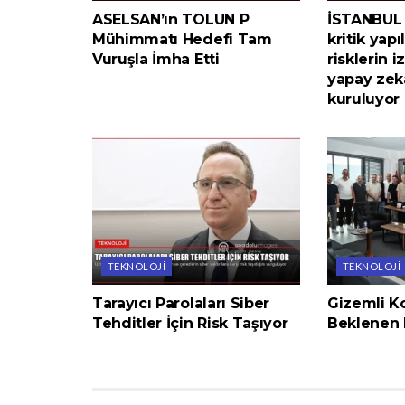
ASELSAN’ın TOLUN P
İSTANBUL 
Mühimmatı Hedefi Tam
kritik yapı
Vuruşla İmha Etti
risklerin i
yapay zek
kuruluyor
TEKNOLOJI
TEKNOLOJI
Tarayıcı Parolaları Siber
Gizemli K
Tehditler İçin Risk Taşıyor
Beklenen 