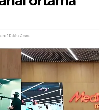
anal ortama
anı: 2 Dakika Okuma