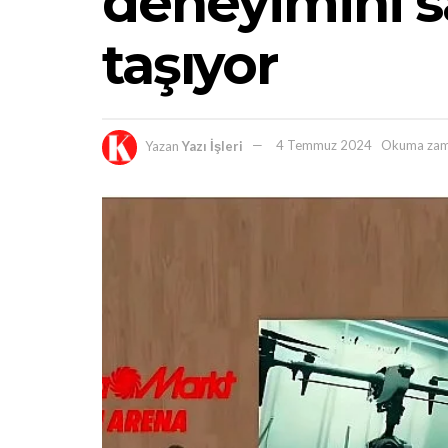
deneyimini s
taşıyor
Yazan
Yazı İşleri
4 Temmuz 2024
Okuma zam