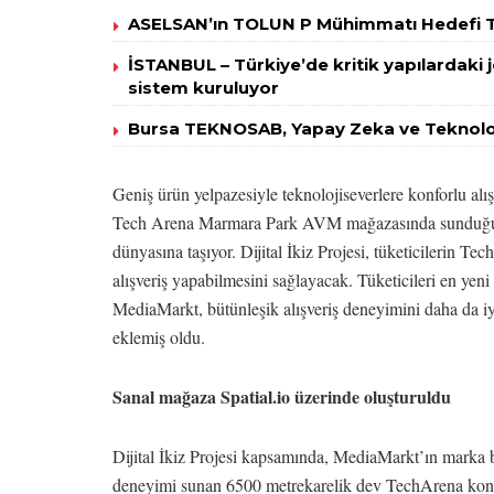
ASELSAN’ın TOLUN P Mühimmatı Hedefi T
İSTANBUL – Türkiye’de kritik yapılardaki j
sistem kuruluyor
Bursa TEKNOSAB, Yapay Zeka ve Teknoloj
Geniş ürün yelpazesiyle teknolojiseverlere konforlu alı
Tech Arena Marmara Park AVM mağazasında sunduğu be
dünyasına taşıyor. Dijital İkiz Projesi, tüketicilerin 
alışveriş yapabilmesini sağlayacak. Tüketicileri en yen
MediaMarkt, bütünleşik alışveriş deneyimini daha da iyile
eklemiş oldu.
Sanal mağaza Spatial.io üzerinde oluşturuldu
Dijital İkiz Projesi kapsamında, MediaMarkt’ın marka but
deneyimi sunan 6500 metrekarelik dev TechArena konsep