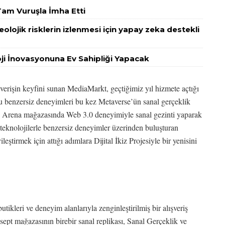
am Vuruşla İmha Etti
eolojik risklerin izlenmesi için yapay zeka destekli
i İnovasyonuna Ev Sahipliği Yapacak
şverişin keyfini sunan MediaMarkt, geçtiğimiz yıl hizmete açtığı
nzersiz deneyimleri bu kez Metaverse’ün sanal gerçeklik
Tech Arena mağazasında Web 3.0 deneyimiyle sanal gezinti yaparak
i teknolojilerle benzersiz deneyimler üzerinden buluşturan
ştirmek için attığı adımlara Dijital İkiz Projesiyle bir yenisini
ikleri ve deneyim alanlarıyla zenginleştirilmiş bir alışveriş
t mağazasının birebir sanal replikası, Sanal Gerçeklik ve