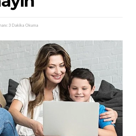
mayın
anı: 3 Dakika Okuma