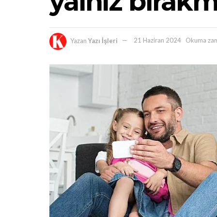
yalnız bırak
Yazan
Yazı İşleri
21 Haziran 2024
Okuma zam