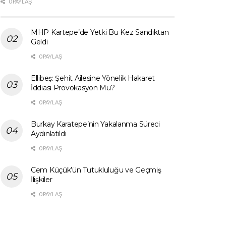
0 PAYLAŞ
MHP Kartepe’de Yetki Bu Kez Sandıktan
Geldi
0 PAYLAŞ
Ellibeş: Şehit Ailesine Yönelik Hakaret
İddiası Provokasyon Mu?
0 PAYLAŞ
Burkay Karatepe’nin Yakalanma Süreci
Aydınlatıldı
0 PAYLAŞ
Cem Küçük’ün Tutukluluğu ve Geçmiş
İlişkiler
0 PAYLAŞ