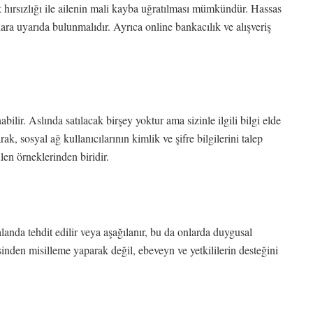
k hırsızlığı ile ailenin mali kayba uğratılması mümkündür. Hassas
ra uyarıda bulunmalıdır. Ayrıca online bankacılık ve alışveriş
nabilir. Aslında satılacak birşey yoktur ama sizinle ilgili bilgi elde
ak, sosyal ağ kullanıcılarının kimlik ve şifre bilgilerini talep
ülen örneklerinden biridir.
landa tehdit edilir veya aşağılanır, bu da onlarda duygusal
inden misilleme yaparak değil, ebeveyn ve yetkililerin desteğini