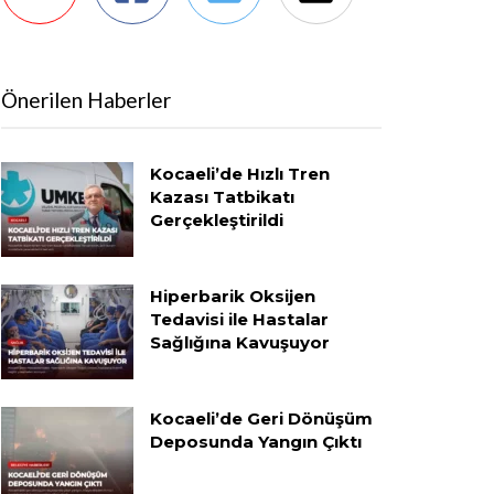
Önerilen Haberler
Kocaeli’de Hızlı Tren
Kazası Tatbikatı
Gerçekleştirildi
Hiperbarik Oksijen
Tedavisi ile Hastalar
Sağlığına Kavuşuyor
Kocaeli’de Geri Dönüşüm
Deposunda Yangın Çıktı