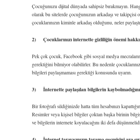
Çocuğunuzu dijital dünyada sahipsiz bırakmayın. Hangi 
olarak bu sitelerde çocuğunuzun arkadaşı ve takipçisi o
çocuklarınızın kiminle arkadaş olduğunu, neler paylaşt
2) Çocuklarınızı internette gizliliğin önemi hakkı
Pek çok çocuk, Facebook gibi sosyal medya mecraların
gerektiğini bilmiyor olabilirler. Bu nedenle çocuklarınız
bilgileri paylaşmaması gerektiği konusunda uyarın.
3) İnternette paylaşılan bilgilerin kaybolmadığını 
Bir fotoğrafı sildiğinizde hatta tüm hesabınızı kapattığ
Resimler veya kişisel bilgiler çoktan başka birinin bilgi
ve bilgilerin internete koyulacağını iki defa düşünmelid
4) İnternet tarayıcınızın tarama geçmişini ara sır