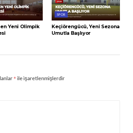
SPOR
en Yeni Olimpik
Keçiörengücü, Yeni Sezona
esi
Umutla Başlıyor
lanlar
ile işaretlenmişlerdir
*