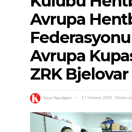
Kulübü Hentb
Avrupa Hent
Federasyonu 
Avrupa Kupas
ZRK Bjelovar
Yazan
Yazı İşleri
17 Temmuz 2024
Okuma za