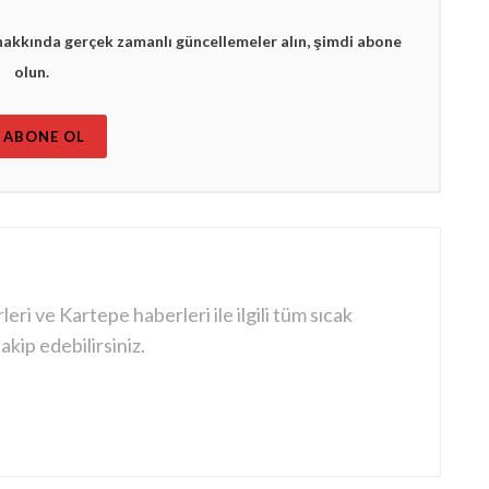
hakkında gerçek zamanlı güncellemeler alın, şimdi abone
olun.
ABONE OL
ri ve Kartepe haberleri ile ilgili tüm sıcak
kip edebilirsiniz.