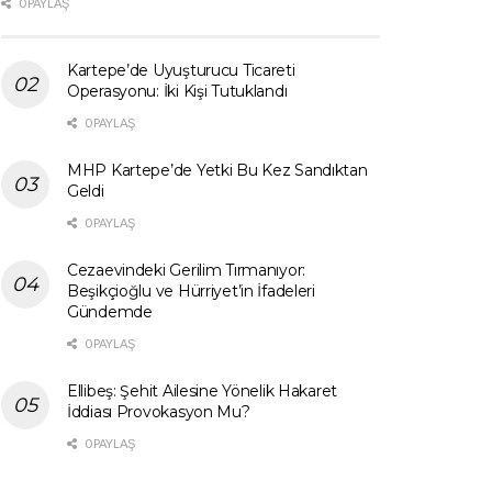
0 PAYLAŞ
Kartepe’de Uyuşturucu Ticareti
Operasyonu: İki Kişi Tutuklandı
0 PAYLAŞ
MHP Kartepe’de Yetki Bu Kez Sandıktan
Geldi
0 PAYLAŞ
Cezaevindeki Gerilim Tırmanıyor:
Beşikçioğlu ve Hürriyet’in İfadeleri
Gündemde
0 PAYLAŞ
Ellibeş: Şehit Ailesine Yönelik Hakaret
İddiası Provokasyon Mu?
0 PAYLAŞ