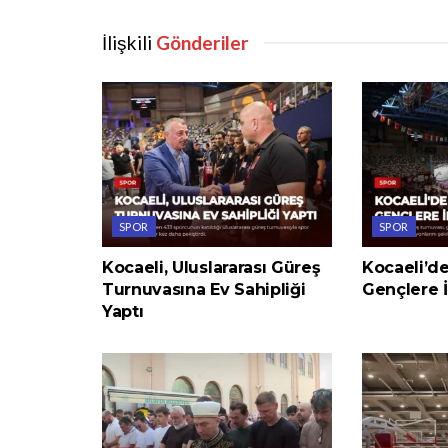
İlişkili
Gönderiler
SPOR
SPOR
Kocaeli, Uluslararası Güreş
Kocaeli’d
Turnuvasına Ev Sahipliği
Gençlere 
Yaptı