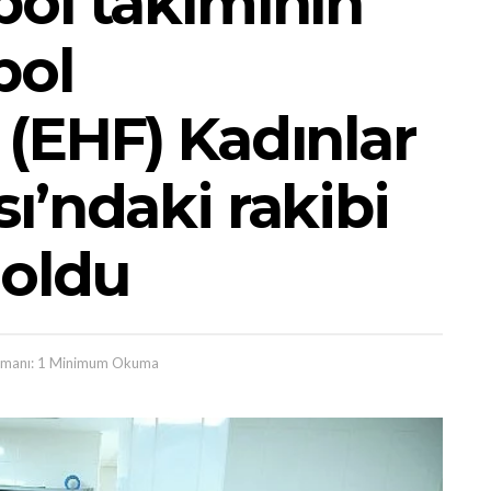
ol takımının
bol
(EHF) Kadınlar
ı’ndaki rakibi
 oldu
manı: 1 Minimum Okuma