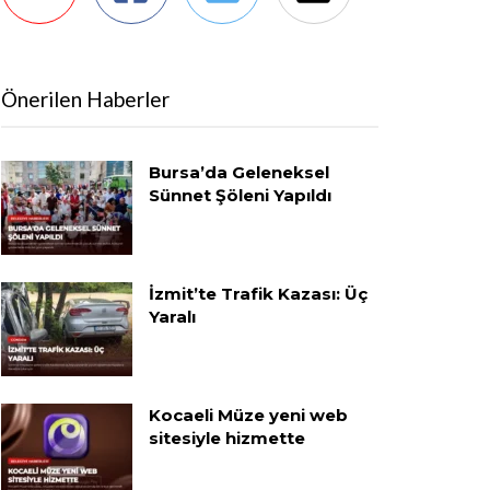
Önerilen Haberler
Bursa’da Geleneksel
Sünnet Şöleni Yapıldı
İzmit’te Trafik Kazası: Üç
Yaralı
Kocaeli Müze yeni web
sitesiyle hizmette