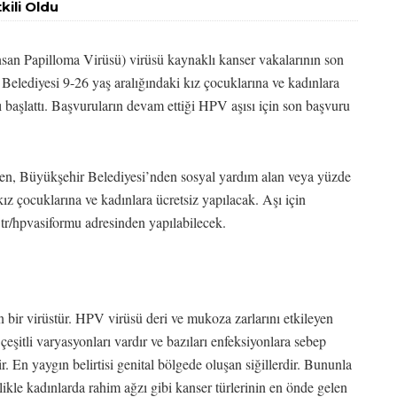
kili Oldu
nsan Papilloma Virüsü) virüsü kaynaklı kanser vakalarının son
Belediyesi 9-26 yaş aralığındaki kız çocuklarına ve kadınlara
ı başlattı. Başvuruların devam ettiği HPV aşısı için son başvuru
eden, Büyükşehir Belediyesi’nden sosyal yardım alan veya yüzde
ız çocuklarına ve kadınlara ücretsiz yapılacak. Aşı için
tr/hpvasiformu adresinden yapılabilecek.
bir virüstür. HPV virüsü deri ve mukoza zarlarını etkileyen
çeşitli varyasyonları vardır ve bazıları enfeksiyonlara sebep
ir. En yaygın belirtisi genital bölgede oluşan siğillerdir. Bununla
llikle kadınlarda rahim ağzı gibi kanser türlerinin en önde gelen