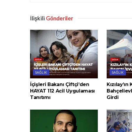
İlişkili
Gönderiler
SAĞLIK
SAĞLIK
İçişleri Bakanı Çiftçi’den
Kızılay’ın
HAYAT 112 Acil Uygulaması
Bahçeliev
Tanıtımı
Girdi