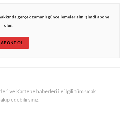
hakkında gerçek zamanlı güncellemeler alın, şimdi abone
olun.
ABONE OL
ri ve Kartepe haberleri ile ilgili tüm sıcak
kip edebilirsiniz.