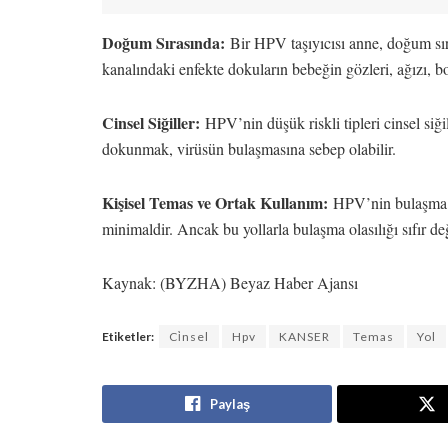
Doğum Sırasında:
Bir HPV taşıyıcısı anne, doğum sır
kanalındaki enfekte dokuların bebeğin gözleri, ağızı, b
Cinsel Siğiller:
HPV’nin düşük riskli tipleri cinsel siğil
dokunmak, virüsün bulaşmasına sebep olabilir.
Kişisel Temas ve Ortak Kullanım:
HPV’nin bulaşma ri
minimaldir. Ancak bu yollarla bulaşma olasılığı sıfır değ
Kaynak: (BYZHA) Beyaz Haber Ajansı
Etiketler:
Ci̇nsel
Hpv
KANSER
Temas
Yol
Paylaş