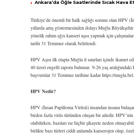
Ankara’da Öğle Saatlerinde Sıcak Hava Et
Türkiye’de önemli bir halk sağlığı sorunu olan HPV (İ
yıllarda artış göstermesinden dolayı Muğla Büyükşehir 
yönelik rahim ağzı kanseri aşısı yapmak için çalışmalar
tarihi 31 Temmuz olarak belirlendi.
HPV Aşısı ilk etapta Muğla il sınırları içinde ikamet 
40 üzeri engelli raporu bulunan 9-26 yaş aralığındaki k
başvurular 31 Temmuz tarihine kadar https://mugla.bel.
HPV Nedir?
HPV (İnsan Papilloma Virüsü) insandan insana bulaşan 
birden fazla virüs türünden oluşan bir ailedir. HPV’nin 
olabilirken, bazıları ise hiçbir şikayete neden olmayabil
birlikte bazı türleri ciddi anlamda kanserojen olup, öze