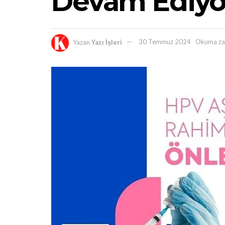
Devam Ediyo
Yazan
Yazı İşleri
30 Temmuz 2024
Okuma za