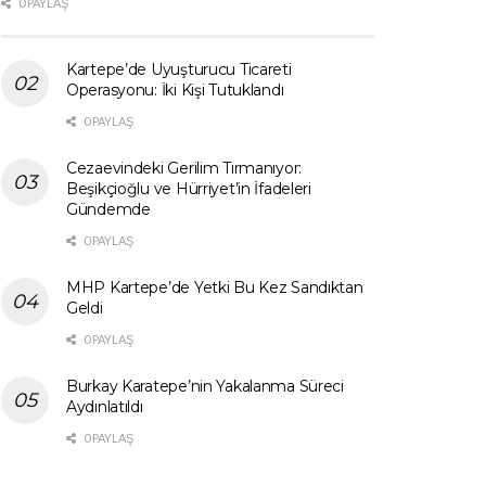
0 PAYLAŞ
Kartepe’de Uyuşturucu Ticareti
Operasyonu: İki Kişi Tutuklandı
0 PAYLAŞ
Cezaevindeki Gerilim Tırmanıyor:
Beşikçioğlu ve Hürriyet’in İfadeleri
Gündemde
0 PAYLAŞ
MHP Kartepe’de Yetki Bu Kez Sandıktan
Geldi
0 PAYLAŞ
Burkay Karatepe’nin Yakalanma Süreci
Aydınlatıldı
0 PAYLAŞ