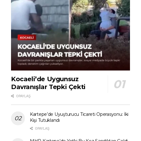
Kocaeli’de Uygunsuz
Davranışlar Tepki Çekti
0 PAYLAŞ
Kartepe’de Uyuşturucu Ticareti Operasyonu: İki
Kişi Tutuklandı
0 PAYLAŞ
MHP Kartepe’de Yetki Bu Kez Sandıktan Geldi