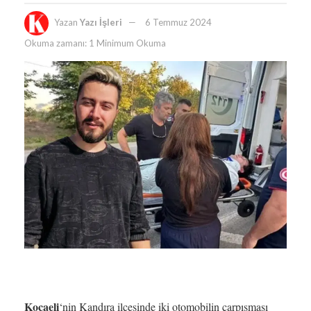
Yazan
Yazı İşleri
6 Temmuz 2024
Okuma zamanı: 1 Minimum Okuma
Kocaeli
‘nin Kandıra ilçesinde iki otomobilin çarpışması