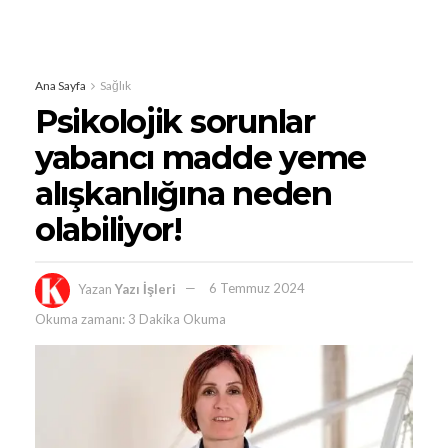
Ana Sayfa
Sağlık
Psikolojik sorunlar
yabancı madde yeme
alışkanlığına neden
olabiliyor!
Yazan
Yazı İşleri
6 Temmuz 2024
Okuma zamanı: 3 Dakika Okuma