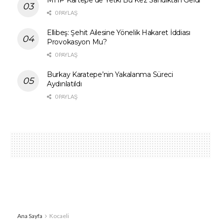
0 PAYLAŞ
Ellibeş: Şehit Ailesine Yönelik Hakaret İddiası
Provokasyon Mu?
0 PAYLAŞ
Burkay Karatepe’nin Yakalanma Süreci
Aydınlatıldı
0 PAYLAŞ
Ana Sayfa
Kocaeli