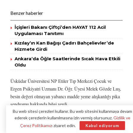
Benzer haberler
İçişleri Bakanı Çiftçi’den HAYAT 112 Acil
Uygulaması Tanıtımı
Kızılay’ın Kan Bağışı Çadırı Bahçelievler’de
Hizmete Girdi
Ankara’da Öğle Saatlerinde Sıcak Hava Etkili
Oldu
Üsküdar Üniversitesi NP Etiler Tıp Merkezi Çocuk ve
Ergen Psikiyatri Uzmanı Dr. Öğr. Üyesi Melek Gözde Luş,
besin değeri olmayan yabancı madde yeme alışkanlığı pika
sendromu hakkında bilgi verdi.
Bu web sitesi çerezleri kullanır. Bu web sitesini kullanmaya devam
En yaygın belirtisi karın ağrısı
ederek çerezlerin kullanılmasına izin vermiş olursunuz.
Gizlilik ve
Çerez Politikamızı
ziyaret edin.
Kabul ediyorum
Bir aydan uzun süren, besin olarak kabul edilmeyen toprak,