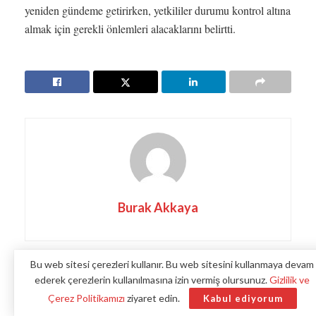
yeniden gündeme getirirken, yetkililer durumu kontrol altına
almak için gerekli önlemleri alacaklarını belirtti.
Burak Akkaya
Bu web sitesi çerezleri kullanır. Bu web sitesini kullanmaya devam
İlişkili
Gönderiler
ederek çerezlerin kullanılmasına izin vermiş olursunuz.
Gizlilik ve
Çerez Politikamızı
ziyaret edin.
Kabul ediyorum