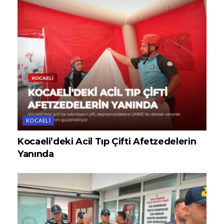
KOCAELI
Kocaeli’deki Acil Tıp Çifti Afetzedelerin
Yanında