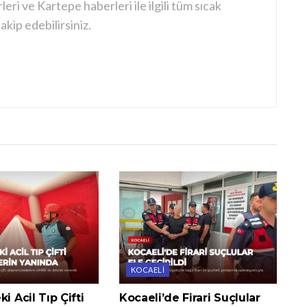
ri ve Kartepe haberleri ile ilgili tüm sıcak
kip edebilirsiniz.
KOCAELI
i Acil Tıp Çifti
Kocaeli’de Firari Suçlular