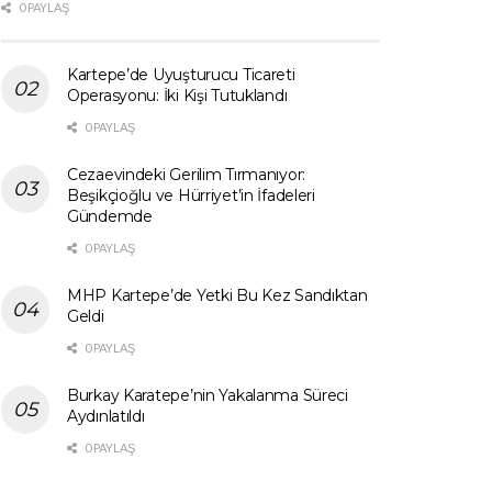
0 PAYLAŞ
Kartepe’de Uyuşturucu Ticareti
Operasyonu: İki Kişi Tutuklandı
0 PAYLAŞ
Cezaevindeki Gerilim Tırmanıyor:
Beşikçioğlu ve Hürriyet’in İfadeleri
Gündemde
0 PAYLAŞ
MHP Kartepe’de Yetki Bu Kez Sandıktan
Geldi
0 PAYLAŞ
Burkay Karatepe’nin Yakalanma Süreci
Aydınlatıldı
0 PAYLAŞ