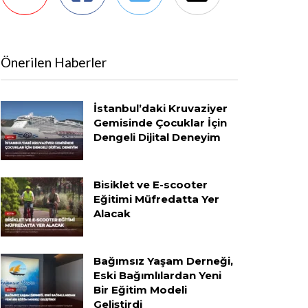
Önerilen Haberler
İstanbul’daki Kruvaziyer
Gemisinde Çocuklar İçin
Dengeli Dijital Deneyim
Bisiklet ve E-scooter
Eğitimi Müfredatta Yer
Alacak
Bağımsız Yaşam Derneği,
Eski Bağımlılardan Yeni
Bir Eğitim Modeli
Geliştirdi