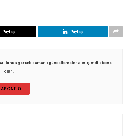
Paylaş
Paylaş
hakkında gerçek zamanlı güncellemeler alın, şimdi abone
olun.
ABONE OL