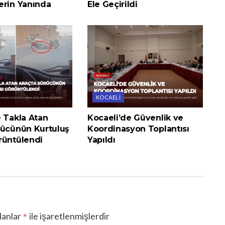
erin Yanında
Ele Geçirildi
KOCAELI
e Takla Atan
Kocaeli’de Güvenlik ve
rücünün Kurtuluş
Koordinasyon Toplantısı
rüntülendi
Yapıldı
lanlar
ile işaretlenmişlerdir
*