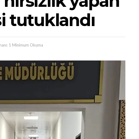
hırsızlık yapan
si tutuklandı
anı: 1 Minimum Okuma