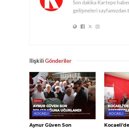
Son dakika Kartepe haberle
gelişmeleri sayfamızdan ta
İlişkili
Gönderiler
KOCAELI
KOCAELI
Aynur Güven Son
Kocaeli’dek