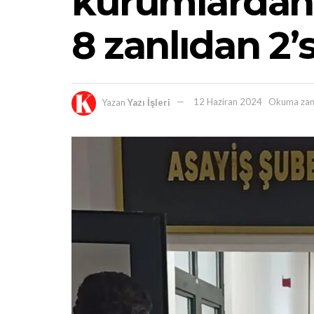
kurumlardan 
8 zanlıdan 2’
Yazan
Yazı İşleri
12 Haziran 2024
Okuma zam