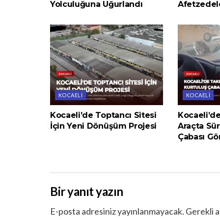
Yolculuğuna Uğurlandı
Afetzedel
KOCAELI
KOCAELI
Kocaeli’de Toptancı Sitesi
Kocaeli’d
İçin Yeni Dönüşüm Projesi
Araçta Sü
Çabası Gö
Bir yanıt yazın
E-posta adresiniz yayınlanmayacak.
Gerekli a