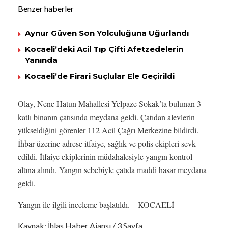
Benzer haberler
Aynur Güven Son Yolculuğuna Uğurlandı
Kocaeli’deki Acil Tıp Çifti Afetzedelerin
Yanında
Kocaeli’de Firari Suçlular Ele Geçirildi
Olay, Nene Hatun Mahallesi Yelpaze Sokak’ta bulunan 3
katlı binanın çatısında meydana geldi. Çatıdan alevlerin
yükseldiğini görenler 112 Acil Çağrı Merkezine bildirdi.
İhbar üzerine adrese itfaiye, sağlık ve polis ekipleri sevk
edildi. İtfaiye ekiplerinin müdahalesiyle yangın kontrol
altına alındı. Yangın sebebiyle çatıda maddi hasar meydana
geldi.
Yangın ile ilgili inceleme başlatıldı. – KOCAELİ
Kaynak: İhlas Haber Ajansı / 3.Sayfa