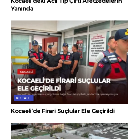
Kocaeli’deki Acil Tıp Çifti Afetzedelerin
Yanında
KOCAELI
Kocaeli’de Firari Suçlular Ele Geçirildi