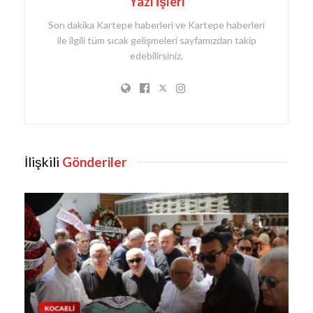
Yazı İşleri
Son dakika Kartepe haberleri ve Kartepe haberleri
ile ilgili tüm sıcak gelişmeleri sayfamızdan takip
edebilirsiniz.
İlişkili
Gönderiler