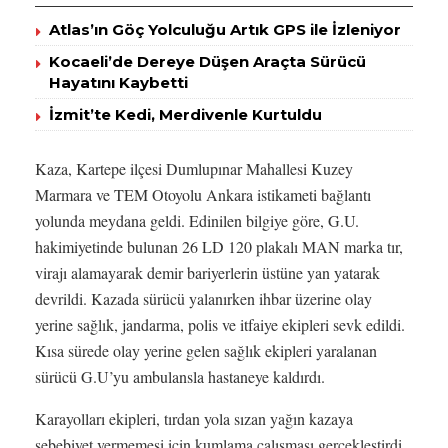
Atlas’ın Göç Yolculuğu Artık GPS ile İzleniyor
Kocaeli’de Dereye Düşen Araçta Sürücü
Hayatını Kaybetti
İzmit’te Kedi, Merdivenle Kurtuldu
Kaza, Kartepe ilçesi Dumlupınar Mahallesi Kuzey
Marmara ve TEM Otoyolu Ankara istikameti bağlantı
yolunda meydana geldi. Edinilen bilgiye göre, G.U.
hakimiyetinde bulunan 26 LD 120 plakalı MAN marka tır,
virajı alamayarak demir bariyerlerin üstüne yan yatarak
devrildi. Kazada sürücü yalanırken ihbar üzerine olay
yerine sağlık, jandarma, polis ve itfaiye ekipleri sevk edildi.
Kısa sürede olay yerine gelen sağlık ekipleri yaralanan
sürücü G.U’yu ambulansla hastaneye kaldırdı.
Karayolları ekipleri, tırdan yola sızan yağın kazaya
sebebiyet vermemesi için kumlama çalışması gerçekleştirdi.