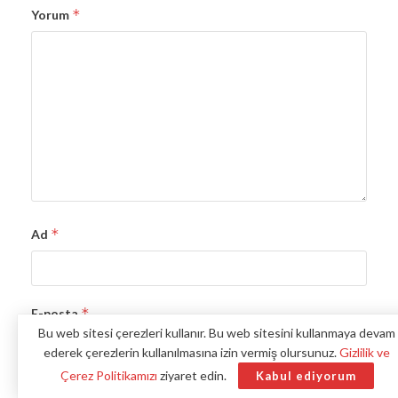
*
Yorum
*
Ad
*
E-posta
Bu web sitesi çerezleri kullanır. Bu web sitesini kullanmaya devam
ederek çerezlerin kullanılmasına izin vermiş olursunuz.
Gizlilik ve
Çerez Politikamızı
ziyaret edin.
Kabul ediyorum
İnternet sitesi