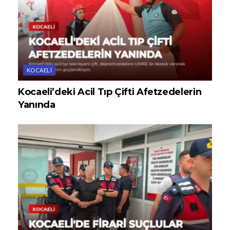
KOCAELI
Kocaeli’deki Acil Tıp Çifti Afetzedelerin
Yanında