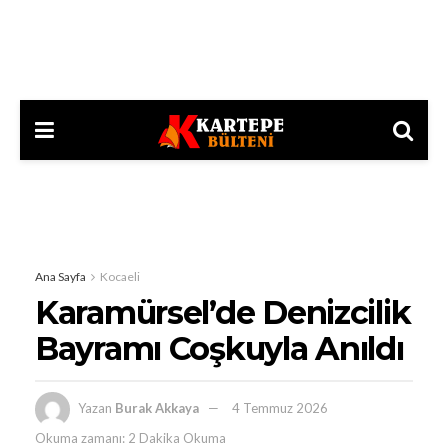
Ana Sayfa
Kocaeli
Karamürsel’de Denizcilik
Bayramı Coşkuyla Anıldı
Yazan
Burak Akkaya
4 Temmuz 2026
Okuma zamanı: 2 Dakika Okuma