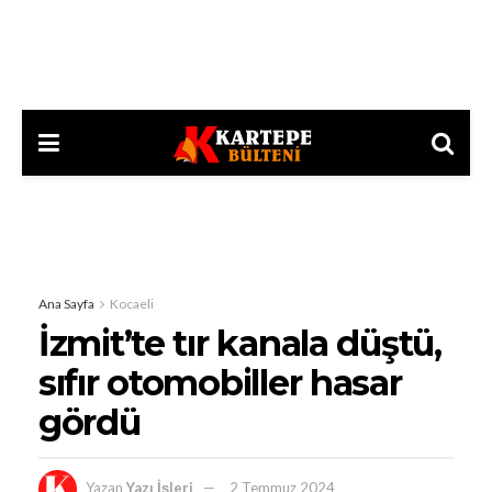
Ana Sayfa
Kocaeli
İzmit’te tır kanala düştü,
sıfır otomobiller hasar
gördü
Yazan
Yazı İşleri
2 Temmuz 2024