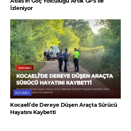
Atlas’ın Göç Yolculuğu Artık GPS ile
İzleniyor
KOCAELI
Kocaeli’de Dereye Düşen Araçta Sürücü
Hayatını Kaybetti