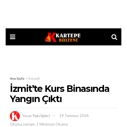
Ana Sayfa
Kocaeli
İzmit’te Kurs Binasında
Yangın Çıktı
Yazan
Yazı İşleri
29 Temmuz 2024
Okuma zamanı: 1 Minimum Okuma