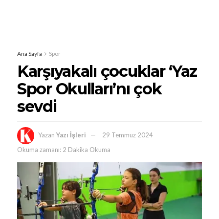
Ana Sayfa
Spor
Karşıyakalı çocuklar ‘Yaz
Spor Okulları’nı çok
sevdi
Yazan
Yazı İşleri
29 Temmuz 2024
Okuma zamanı: 2 Dakika Okuma