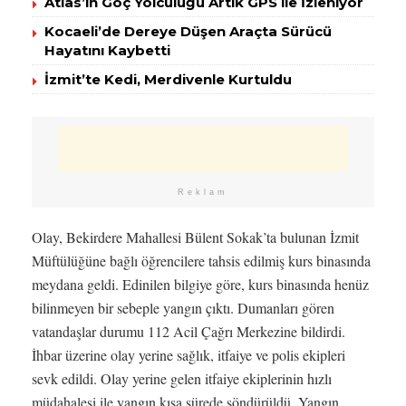
Atlas’ın Göç Yolculuğu Artık GPS ile İzleniyor
Kocaeli’de Dereye Düşen Araçta Sürücü
Hayatını Kaybetti
İzmit’te Kedi, Merdivenle Kurtuldu
Reklam
Olay, Bekirdere Mahallesi Bülent Sokak’ta bulunan İzmit
Müftülüğüne bağlı öğrencilere tahsis edilmiş kurs binasında
meydana geldi. Edinilen bilgiye göre, kurs binasında henüz
bilinmeyen bir sebeple yangın çıktı. Dumanları gören
vatandaşlar durumu 112 Acil Çağrı Merkezine bildirdi.
İhbar üzerine olay yerine sağlık, itfaiye ve polis ekipleri
sevk edildi. Olay yerine gelen itfaiye ekiplerinin hızlı
müdahalesi ile yangın kısa sürede söndürüldü. Yangın