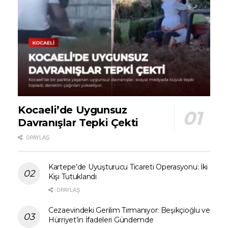
Kocaeli’de Uygunsuz
Davranışlar Tepki Çekti
0 PAYLAŞ
Kartepe’de Uyuşturucu Ticareti Operasyonu: İki
Kişi Tutuklandı
0 PAYLAŞ
Cezaevindeki Gerilim Tırmanıyor: Beşikçioğlu ve
Hürriyet’in İfadeleri Gündemde