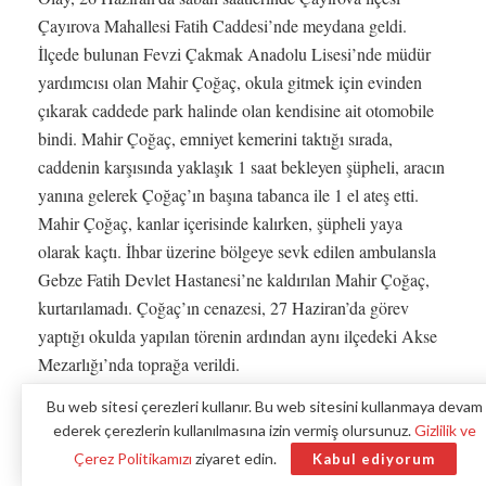
Çayırova Mahallesi Fatih Caddesi’nde meydana geldi.
İlçede bulunan Fevzi Çakmak Anadolu Lisesi’nde müdür
yardımcısı olan Mahir Çoğaç, okula gitmek için evinden
çıkarak caddede park halinde olan kendisine ait otomobile
bindi. Mahir Çoğaç, emniyet kemerini taktığı sırada,
caddenin karşısında yaklaşık 1 saat bekleyen şüpheli, aracın
yanına gelerek Çoğaç’ın başına tabanca ile 1 el ateş etti.
Mahir Çoğaç, kanlar içerisinde kalırken, şüpheli yaya
olarak kaçtı. İhbar üzerine bölgeye sevk edilen ambulansla
Gebze Fatih Devlet Hastanesi’ne kaldırılan Mahir Çoğaç,
kurtarılamadı. Çoğaç’ın cenazesi, 27 Haziran’da görev
yaptığı okulda yapılan törenin ardından aynı ilçedeki Akse
Mezarlığı’nda toprağa verildi.
Bu web sitesi çerezleri kullanır. Bu web sitesini kullanmaya devam
3 İLDE 11 KİŞİYE YÖNELİK OPERASYON
ederek çerezlerin kullanılmasına izin vermiş olursunuz.
Gizlilik ve
Kocaeli
Emniyet Müdürlüğü Asayiş Şube Müdürlüğü
Çerez Politikamızı
ziyaret edin.
Kabul ediyorum
Cinayet Büro Amirliği ekipleri, olayla ilgili çalışma başlattı.