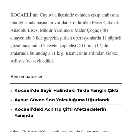
KOCAELİ’nin Çayırova ilçesinde evinden çıkıp arabasına
bindiği sırada başından vurularak öldürülen Fevzi Çakmak
Anadolu Lisesi Müdür Yardımcısı Mahir Çoğaç (48)
cinayetinde 3 ilde gerçekleştirilen operasyonlarda 11 şüpheli
gözaltına alındı. Cinayetin şüphelisi D.G.’nin (17) de
aralarında bulunduğu 11 kişi, işlemlerinin ardından Gebze
Adliyesi’ne sevk edildi.
Benzer haberler
Kocaeli’de Seyir Halindeki Tırda Yangın Çıktı
Aynur Güven Son Yolculuğuna Uğurlandı
Kocaeli’deki Acil Tıp Çifti Afetzedelerin
Yanında
Olay, 26 Haziran’da sabah saatlerinde Çayırova ilçesi