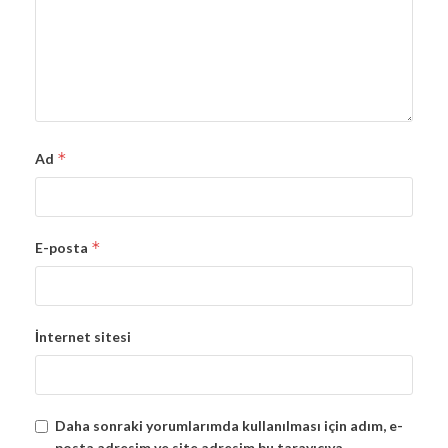
*
Ad
*
E-posta
İnternet sitesi
Daha sonraki yorumlarımda kullanılması için adım, e-
posta adresim ve site adresim bu tarayıcıya