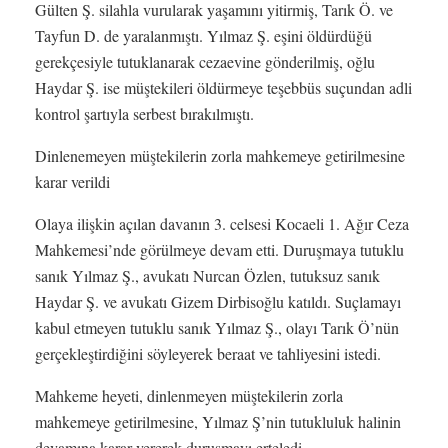
Gülten Ş. silahla vurularak yaşamını yitirmiş, Tarık Ö. ve
Tayfun D. de yaralanmıştı. Yılmaz Ş. eşini öldürdüğü
gerekçesiyle tutuklanarak cezaevine gönderilmiş, oğlu
Haydar Ş. ise müştekileri öldürmeye teşebbüs suçundan adli
kontrol şartıyla serbest bırakılmıştı.
Dinlenemeyen müştekilerin zorla mahkemeye getirilmesine
karar verildi
Olaya ilişkin açılan davanın 3. celsesi Kocaeli 1. Ağır Ceza
Mahkemesi’nde görülmeye devam etti. Duruşmaya tutuklu
sanık Yılmaz Ş., avukatı Nurcan Özlen, tutuksuz sanık
Haydar Ş. ve avukatı Gizem Dirbisoğlu katıldı. Suçlamayı
kabul etmeyen tutuklu sanık Yılmaz Ş., olayı Tarık Ö’nün
gerçekleştirdiğini söyleyerek beraat ve tahliyesini istedi.
Mahkeme heyeti, dinlenmeyen müştekilerin zorla
mahkemeye getirilmesine, Yılmaz Ş’nin tutukluluk halinin
devamına karar vererek duruşmayı erteledi.