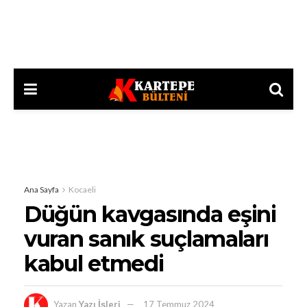
Ana Sayfa
Kocaeli
Düğün kavgasında eşini
vuran sanık suçlamaları
kabul etmedi
Yazan
Yazı İşleri
17 Temmuz 2024