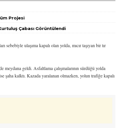
şüm Projesi
Kurtuluş Çabası Görüntülendi
ı sebebiyle ulaşıma kapalı olan yolda, mıcır taşıyan bir tır
nde meydana geldi. Asfaltlama çalışmalarının sürdüğü yolda
sı ise şaha kalktı. Kazada yaralanan olmazken, yolun trafiğe kapalı