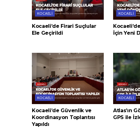
KOCAELI
KOCAELI
Kocaeli’de Firari Suçlular
Kocaeli’de
Ele Geçirildi
İçin Yeni
KOCAELI
KOCAELI
Kocaeli’de Güvenlik ve
Atlas’ın G
Koordinasyon Toplantısı
GPS ile İz
Yapıldı