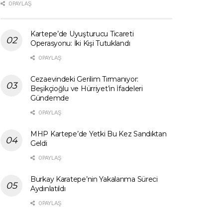
0 PAYLAŞ
Kartepe’de Uyuşturucu Ticareti
Operasyonu: İki Kişi Tutuklandı
0 PAYLAŞ
Cezaevindeki Gerilim Tırmanıyor:
Beşikçioğlu ve Hürriyet’in İfadeleri
Gündemde
0 PAYLAŞ
MHP Kartepe’de Yetki Bu Kez Sandıktan
Geldi
0 PAYLAŞ
Burkay Karatepe’nin Yakalanma Süreci
Aydınlatıldı
0 PAYLAŞ