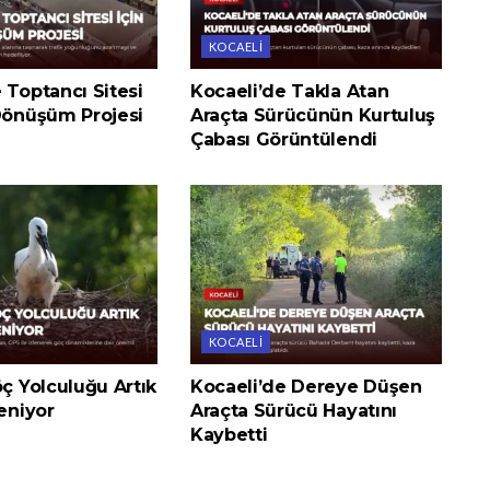
KOCAELI
 Toptancı Sitesi
Kocaeli’de Takla Atan
 Dönüşüm Projesi
Araçta Sürücünün Kurtuluş
Çabası Görüntülendi
KOCAELI
öç Yolculuğu Artık
Kocaeli’de Dereye Düşen
leniyor
Araçta Sürücü Hayatını
Kaybetti