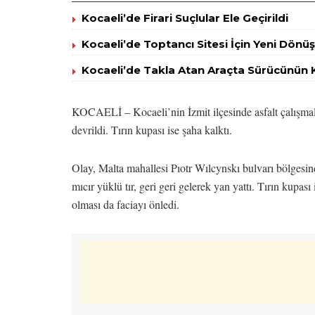
Kocaeli’de Firari Suçlular Ele Geçirildi
Kocaeli’de Toptancı Sitesi İçin Yeni Dönü
Kocaeli’de Takla Atan Araçta Sürücünün 
KOCAELİ – Kocaeli’nin İzmit ilçesinde asfalt çalışmalar
devrildi. Tırın kupası ise şaha kalktı.
Olay, Malta mahallesi Pıotr Wılcynskı bulvarı bölgesi
mıcır yüklü tır, geri geri gelerek yan yattı. Tırın kupa
olması da faciayı önledi.