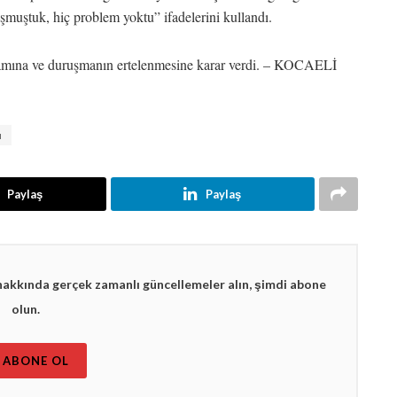
uştuk, hiç problem yoktu” ifadelerini kullandı.
vamına ve duruşmanın ertelenmesine karar verdi. – KOCAELİ
ı
Paylaş
Paylaş
hakkında gerçek zamanlı güncellemeler alın, şimdi abone
olun.
ABONE OL