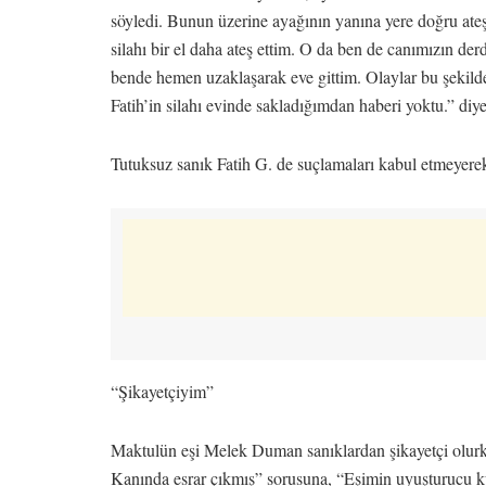
söyledi. Bunun üzerine ayağının yanına yere doğru ateş
silahı bir el daha ateş ettim. O da ben de canımızın de
bende hemen uzaklaşarak eve gittim. Olaylar bu şekild
Fatih’in silahı evinde sakladığımdan haberi yoktu.” diy
Tutuksuz sanık Fatih G. de suçlamaları kabul etmeyerek 
“Şikayetçiyim”
Maktulün eşi Melek Duman sanıklardan şikayetçi olur
Kanında esrar çıkmış” sorusuna, “Eşimin uyuşturucu k