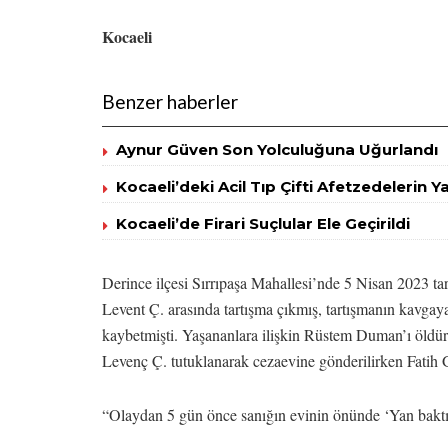
Kocaeli
Benzer haberler
Aynur Güven Son Yolculuğuna Uğurlandı
Kocaeli’deki Acil Tıp Çifti Afetzedelerin 
Kocaeli’de Firari Suçlular Ele Geçirildi
Derince ilçesi Sırrıpaşa Mahallesi’nde 5 Nisan 2023 
Levent Ç. arasında tartışma çıkmış, tartışmanın kavga
kaybetmişti. Yaşananlara ilişkin Rüstem Duman’ı öldüre
Levenç Ç. tutuklanarak cezaevine gönderilirken Fatih G.
“Olaydan 5 gün önce sanığın evinin önünde ‘Yan baktın