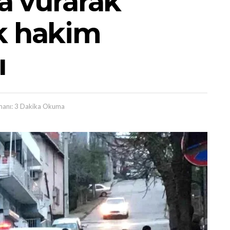
la vurarak
k hakim
ı
anı: 3 Dakika Okuma