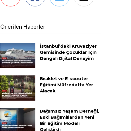
Önerilen Haberler
İstanbul’daki Kruvaziyer
Gemisinde Çocuklar İçin
Dengeli Dijital Deneyim
Bisiklet ve E-scooter
Eğitimi Müfredatta Yer
Alacak
Bağımsız Yaşam Derneği,
Eski Bağımlılardan Yeni
Bir Eğitim Modeli
Geliştirdi