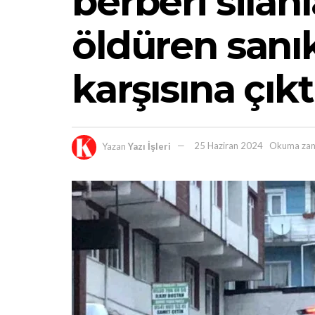
berberi silah
öldüren sanı
karşısına çıkt
Yazan
Yazı İşleri
25 Haziran 2024
Okuma zam