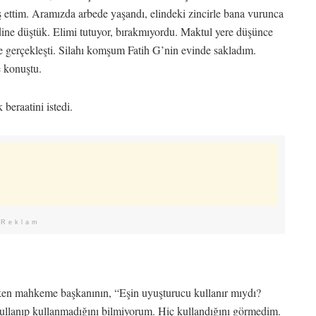
 ettim. Aramızda arbede yaşandı, elindeki zincirle bana vurunca
rdine düştük. Elimi tutuyor, bırakmıyordu. Maktul yere düşünce
e gerçekleşti. Silahı komşum Fatih G’nin evinde sakladım.
e konuştu.
beraatini istedi.
Reklam
ken mahkeme başkanının, “Eşin uyuşturucu kullanır mıydı?
ullanıp kullanmadığını bilmiyorum. Hiç kullandığını görmedim.