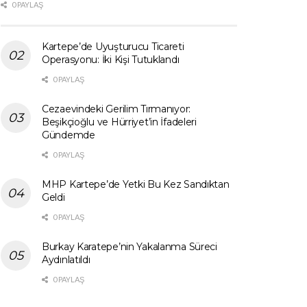
0 PAYLAŞ
Kartepe’de Uyuşturucu Ticareti
Operasyonu: İki Kişi Tutuklandı
0 PAYLAŞ
Cezaevindeki Gerilim Tırmanıyor:
Beşikçioğlu ve Hürriyet’in İfadeleri
Gündemde
0 PAYLAŞ
MHP Kartepe’de Yetki Bu Kez Sandıktan
Geldi
0 PAYLAŞ
Burkay Karatepe’nin Yakalanma Süreci
Aydınlatıldı
0 PAYLAŞ