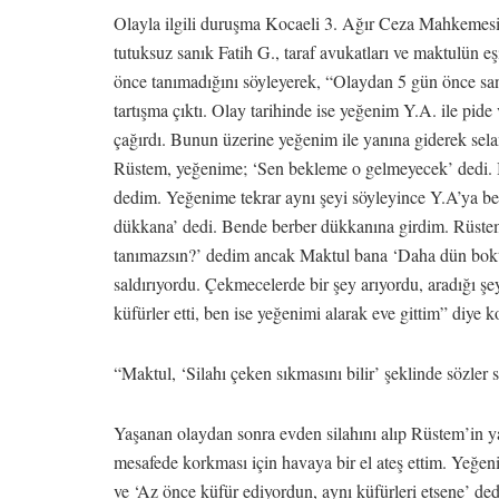
Olayla ilgili duruşma Kocaeli 3. Ağır Ceza Mahkemes
tutuksuz sanık Fatih G., taraf avukatları ve maktulün 
önce tanımadığını söyleyerek, “Olaydan 5 gün önce sa
tartışma çıktı. Olay tarihinde ise yeğenim Y.A. ile pid
çağırdı. Bunun üzerine yeğenim ile yanına giderek sel
Rüstem, yeğenime; ‘Sen bekleme o gelmeyecek’ dedi. B
dedim. Yeğenime tekrar aynı şeyi söyleyince Y.A’ya b
dükkana’ dedi. Bende berber dükkanına girdim. Rüstem 
tanımazsın?’ dedim ancak Maktul bana ‘Daha dün boktu
saldırıyordu. Çekmecelerde bir şey arıyordu, aradığı ş
küfürler etti, ben ise yeğenimi alarak eve gittim” diye k
“Maktul, ‘Silahı çeken sıkmasını bilir’ şeklinde sözler 
Yaşanan olaydan sonra evden silahını alıp Rüstem’in y
mesafede korkması için havaya bir el ateş ettim. Yeğe
ve ‘Az önce küfür ediyordun, aynı küfürleri etsene’ ded