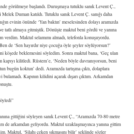
inde görülmeye başlandı. Duruşmaya tutuklu sanık Levent Ç.,
eşi Melek Duman katıldı. Tutuklu sanık Levent Ç. sanığı daha
nığın evinin önünde ‘Yan baktın’ meselesinden dolayı aramızda
e ve tatlı almaya gitmiştik. Dönüşte maktul beni gördü ve yanına
am verdim. Maktul selamımı almadı, telefonla konuşuyordu.
en de ‘Sen hayırdır niye çocuğa öyle şeyler söylüyorsun?’
eni köşede beklemesini söyledim. Sonra maktul bana, ‘Geç ulan
kapıyı kilitledi. Rüstem’e, ‘Neden böyle davranıyorsun, beni
n bugün koktun’ dedi. Aramızda tartışma çıktı, dolaplara
eyi bulamadı. Kapının kilidini açarak dışarı çıktım. Arkamdan
onuştu.
söyledi”
anına gittiğini söyleyen sanık Levent Ç., “Aramızda 70-80 metre
nim de arkamdan geliyordu. Maktul uzaklaşmayınca yanına gittim
im. Maktul, ‘Silahı çeken sıkmasını bilir’ şeklinde sözler