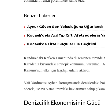
etkinlikleri, renkli görüntülere sahne oldu.
Benzer haberler
Aynur Güven Son Yolculuğuna Uğurlandı
Kocaeli’deki Acil Tıp Çifti Afetzedelerin 
Kocaeli’de Firari Suçlular Ele Geçirildi
Kandıra’daki Kefken Limanı’nda düzenlenen törende 
Karadeniz kıyısındaki stratejik konumunu vurguladı. Ay
Kanunu’nun ülke için taşıdığı anlamı aktardı.
Vali Yardımcısı Ayhan, konuşmasında denizlerdeki bağ
ederek, “Mavi Vatan’ımızdaki haklarımıza sahip çıkara
Denizcilik Ekonomisinin Gücü