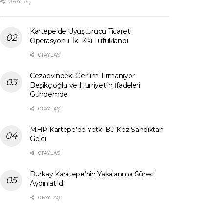
0 PAYLAŞ
Kartepe’de Uyuşturucu Ticareti
Operasyonu: İki Kişi Tutuklandı
0 PAYLAŞ
Cezaevindeki Gerilim Tırmanıyor:
Beşikçioğlu ve Hürriyet’in İfadeleri
Gündemde
0 PAYLAŞ
MHP Kartepe’de Yetki Bu Kez Sandıktan
Geldi
0 PAYLAŞ
Burkay Karatepe’nin Yakalanma Süreci
Aydınlatıldı
0 PAYLAŞ