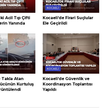
KOCAELI
i Acil Tıp Çifti
Kocaeli’de Firari Suçlular
erin Yanında
Ele Geçirildi
KOCAELI
e Takla Atan
Kocaeli’de Güvenlik ve
rücünün Kurtuluş
Koordinasyon Toplantısı
rüntülendi
Yapıldı