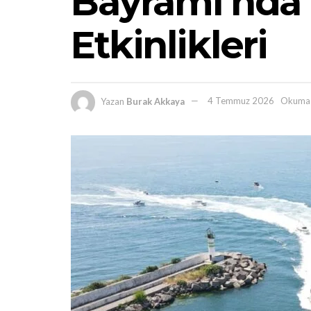
Bayramı’nda 1
Etkinlikleri
Yazan
Burak Akkaya
4 Temmuz 2026
Okuma 