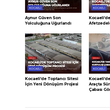
KOCAELI
KOCAELI
Aynur Güven Son
Kocaeli’dek
Yolculuğuna Uğurlandı
Afetzedel
KOCAELI
KOCAELI
Kocaeli’de Toptancı Sitesi
Kocaeli’d
İçin Yeni Dönüşüm Projesi
Araçta Sü
Çabası Gö