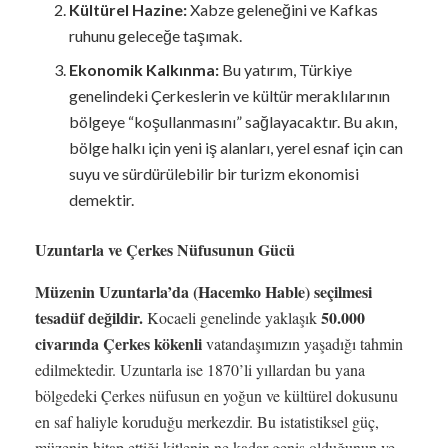
Kültürel Hazine:
Xabze geleneğini ve Kafkas
ruhunu geleceğe taşımak.
Ekonomik Kalkınma:
Bu yatırım, Türkiye
genelindeki Çerkeslerin ve kültür meraklılarının
bölgeye “koşullanmasını” sağlayacaktır. Bu akın,
bölge halkı için yeni iş alanları, yerel esnaf için can
suyu ve sürdürülebilir bir turizm ekonomisi
demektir.
Uzuntarla ve Çerkes Nüfusunun Gücü
Müzenin Uzuntarla’da (Hacemko Hable) seçilmesi
tesadüf değildir.
50.000
Kocaeli genelinde yaklaşık
civarında Çerkes kökenli
vatandaşımızın yaşadığı tahmin
edilmektedir. Uzuntarla ise 1870’li yıllardan bu yana
bölgedeki Çerkes nüfusun en yoğun ve kültürel dokusunu
en saf haliyle koruduğu merkezdir. Bu istatistiksel güç,
müzenin hitap ettiği kitlenin ne kadar geniş olduğunun ve