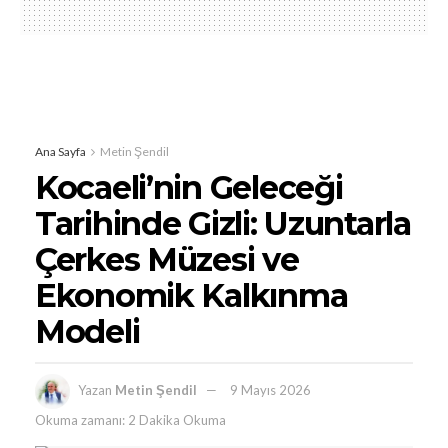
Ana Sayfa
Metin Şendil
Kocaeli’nin Geleceği
Tarihinde Gizli: Uzuntarla
Çerkes Müzesi ve
Ekonomik Kalkınma
Modeli
Yazan
Metin Şendil
9 Mayıs 2026
Okuma zamanı: 2 Dakika Okuma