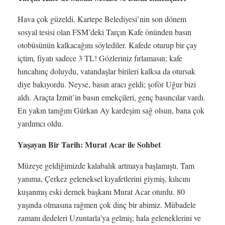
Hava çok güzeldi. Kartepe Belediyesi’nin son dönem
sosyal tesisi olan FSM’deki Tarçın Kafe önünden basın
otobüsünün kalkacağını söylediler. Kafede oturup bir çay
içtim, fiyatı sadece 3 TL! Gözleriniz fırlamasın; kafe
hıncahınç doluydu, vatandaşlar birileri kalksa da otursak
diye bakıyordu. Neyse, basın aracı geldi; şoför Uğur bizi
aldı. Araçta İzmit’in basın emekçileri, genç basıncılar vardı.
En yakın tanığım Gürkan Ay kardeşim sağ olsun, bana çok
yardımcı oldu.
Yaşayan Bir Tarih: Murat Acar ile Sohbet
Müzeye geldiğimizde kalabalık artmaya başlamıştı. Tam
yanıma, Çerkez geleneksel kıyafetlerini giymiş, kılıcını
kuşanmış eski dernek başkanı Murat Acar oturdu. 80
yaşında olmasına rağmen çok dinç bir abimiz. Mübadele
zamanı dedeleri Uzuntarla’ya gelmiş; hala geleneklerini ve