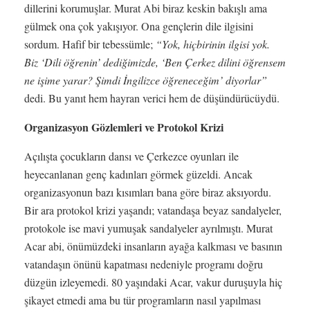
dillerini korumuşlar. Murat Abi biraz keskin bakışlı ama
gülmek ona çok yakışıyor. Ona gençlerin dile ilgisini
sordum. Hafif bir tebessümle;
“Yok, hiçbirinin ilgisi yok.
Biz ‘Dili öğrenin’ dediğimizde, ‘Ben Çerkez dilini öğrensem
ne işime yarar? Şimdi İngilizce öğreneceğim’ diyorlar”
dedi. Bu yanıt hem hayran verici hem de düşündürücüydü.
Organizasyon Gözlemleri ve Protokol Krizi
Açılışta çocukların dansı ve Çerkezce oyunları ile
heyecanlanan genç kadınları görmek güzeldi. Ancak
organizasyonun bazı kısımları bana göre biraz aksıyordu.
Bir ara protokol krizi yaşandı; vatandaşa beyaz sandalyeler,
protokole ise mavi yumuşak sandalyeler ayrılmıştı. Murat
Acar abi, önümüzdeki insanların ayağa kalkması ve basının
vatandaşın önünü kapatması nedeniyle programı doğru
düzgün izleyemedi. 80 yaşındaki Acar, vakur duruşuyla hiç
şikayet etmedi ama bu tür programların nasıl yapılması