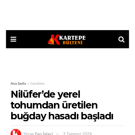
Ana Sayfa
Gündem
Nilüfer’de yerel
tohumdan üretilen
buğday hasadı başladı
Yazan
Yazı İşleri
3 Temmuz 2024