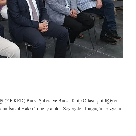
eği (YKKED) Bursa Şubesi ve Bursa Tabip Odası iş birliğiyle
rından İsmail Hakkı Tonguç anıldı. Söyleşide, Tonguç’un vizyonu