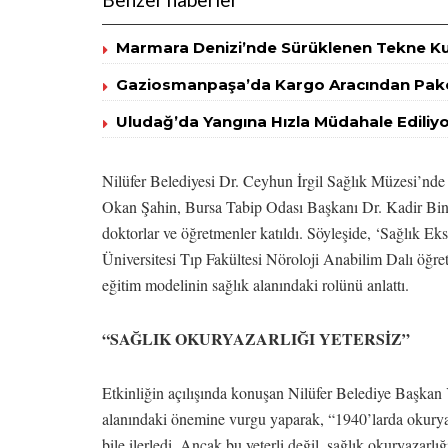
Marmara Denizi’nde Sürüklenen Tekne Kur
Gaziosmanpaşa’da Kargo Aracından Pake
Uludağ’da Yangına Hızla Müdahale Ediliy
Nilüfer Belediyesi Dr. Ceyhun İrgil Sağlık Müzesi’nde 
Okan Şahin, Bursa Tabip Odası Başkanı Dr. Kadir Binbaş
doktorlar ve öğretmenler katıldı. Söyleşide, ‘Sağlık Ek
Üniversitesi Tıp Fakültesi Nöroloji Anabilim Dalı öğret
eğitim modelinin sağlık alanındaki rolünü anlattı.
“SAĞLIK OKURYAZARLIĞI YETERSİZ”
Etkinliğin açılışında konuşan Nilüfer Belediye Başkan 
alanındaki önemine vurgu yaparak, “1940’larda okuryaz
bile ilerledi. Ancak bu yeterli değil, sağlık okuryazarlığ