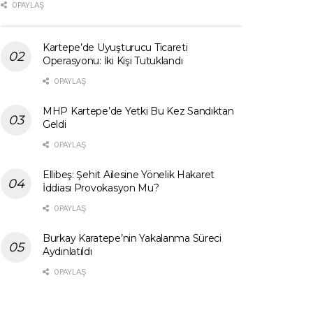
0 PAYLAŞ
Kartepe’de Uyuşturucu Ticareti
Operasyonu: İki Kişi Tutuklandı
0 PAYLAŞ
MHP Kartepe’de Yetki Bu Kez Sandıktan
Geldi
0 PAYLAŞ
Ellibeş: Şehit Ailesine Yönelik Hakaret
İddiası Provokasyon Mu?
0 PAYLAŞ
Burkay Karatepe’nin Yakalanma Süreci
Aydınlatıldı
0 PAYLAŞ