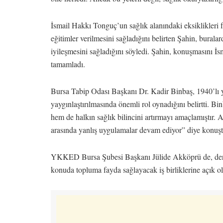
İsmail Hakkı Tonguç’un sağlık alanındaki eksiklikleri far
eğitimler verilmesini sağladığını belirten Şahin, burala
iyileşmesini sağladığını söyledi. Şahin, konuşmasını İ
tamamladı.
Bursa Tabip Odası Başkanı Dr. Kadir Binbaş, 1940’lı yıl
yaygınlaştırılmasında önemli rol oynadığını belirtti. Bi
hem de halkın sağlık bilincini artırmayı amaçlamıştır.
arasında yanlış uygulamalar devam ediyor” diye konuşt
YKKED Bursa Şubesi Başkanı Jülide Akköprü de, derne
konuda topluma fayda sağlayacak iş birliklerine açık old