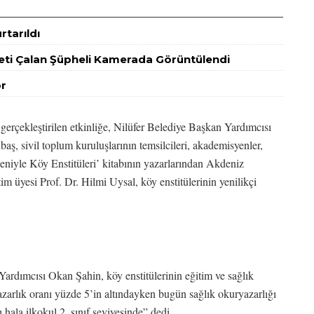
tarıldı
ti Çalan Şüpheli Kamerada Görüntülendi
or
gerçekleştirilen etkinliğe, Nilüfer Belediye Başkan Yardımcısı
, sivil toplum kuruluşlarının temsilcileri, akademisyenler,
seniyle Köy Enstitüleri’ kitabının yazarlarından Akdeniz
im üyesi Prof. Dr. Hilmi Uysal, köy enstitülerinin yenilikçi
Yardımcısı Okan Şahin, köy enstitülerinin eğitim ve sağlık
arlık oranı yüzde 5’in altındayken bugün sağlık okuryazarlığı
ı hala ilkokul 2. sınıf seviyesinde” dedi.