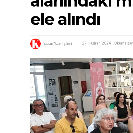
alanındaki mi
ele alındı
Yazan
Yazı İşleri
27 Haziran 2024
Okuma zam