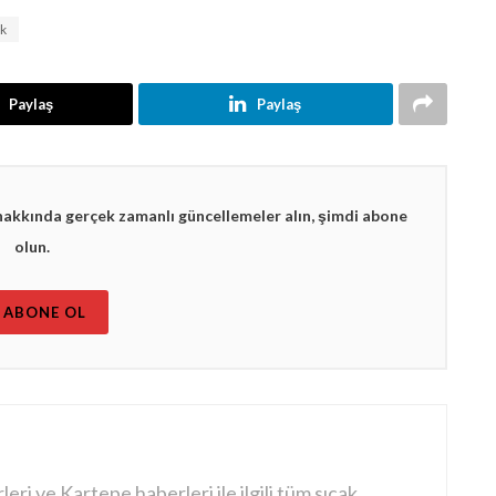
ık
Paylaş
Paylaş
hakkında gerçek zamanlı güncellemeler alın, şimdi abone
olun.
ABONE OL
ri ve Kartepe haberleri ile ilgili tüm sıcak