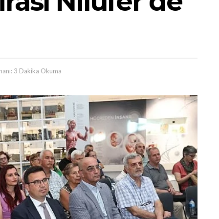
rası Nilüfer’de
anı: 3 Dakika Okuma