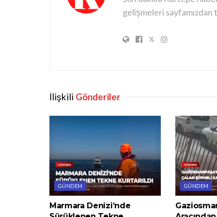
gelişmeleri sayfamızdan ta
İlişkili
Gönderiler
GÜNDEM
GÜNDEM
Marmara Denizi’nde
Gaziosma
Sürüklenen Tekne
Aracından