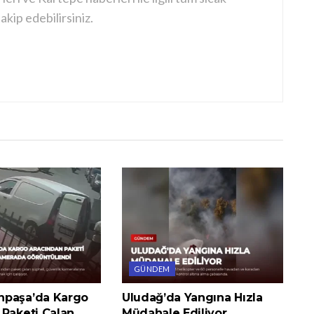
kip edebilirsiniz.
GÜNDEM
npaşa’da Kargo
Uludağ’da Yangına Hızla
 Paketi Çalan
Müdahale Ediliyor