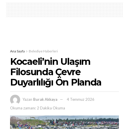
Ana Sayfa
Belediye Haberleri
Kocaeli’nin Ulaşım
Filosunda Çevre
Duyarlılığı Ön Planda
Yazan
Burak Akkaya
4 Temmuz 2026
Okuma zamanı: 2 Dakika Okuma