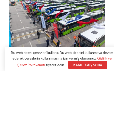
Bu web sitesi çerezleri kullanır. Bu web sitesini kullanmaya devam
ederek çerezlerin kullanılmasına izin vermiş olursunuz.
Gizlilik ve
Çerez Politikamızı
ziyaret edin.
Kabul ediyorum
Kocaeli Büyükşehir Belediyesi, ulaşım filosunu
genişletirken çevreci kimliğini de korumaya özen gösteriyor.
795 araçlık filoda yer alan modern doğalgazlı araçlar,
günlük yolcu taşımacılığında önemli bir rol üstleniyor.
Benzer haberler