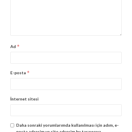
*
Ad
*
E-posta
İnternet sitesi
Daha sonraki yorumlarımda kullanılması için adım, e-
posta adresim ve site adresim bu tarayıcıya