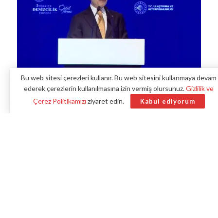
Bu web sitesi çerezleri kullanır. Bu web sitesini kullanmaya devam
ederek çerezlerin kullanılmasına izin vermiş olursunuz.
Gizlilik ve
Çerez Politikamızı
ziyaret edin.
Kabul ediyorum
İstanbul’da gerçekleştirilen “5. Türkiye Denizcilik Zirvesi
Ödül Töreni”nde Ulaştırma ve Altyapı Bakanı Abdulkadir
Uraloğlu önemli açıklamalarda bulundu.
Benzer haberler
Sakarya’da Peyzaj ve Süs Bitkileri Fuarı
Başlıyor
Ankara’da 60 Ülkeyi Buluşturacak SEDEC