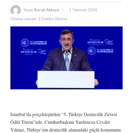
Yazan
Burak Akkaya
2 Temmuz 2026
Okuma zamanı: 2 Dakika Okuma
İstanbul’da gerçekleştirilen “5. Türkiye Denizcilik Zirvesi
Ödül Töreni”nde, Cumhurbaşkanı Yardımcısı Cevdet
Yılmaz, Türkiye’nin denizcilik alanındaki güçlü konumunu