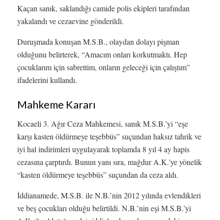
Kaçan sanık, saklandığı camide polis ekipleri tarafından
yakalandı ve cezaevine gönderildi.
Duruşmada konuşan M.S.B., olaydan dolayı pişman
olduğunu belirterek, “Amacım onları korkutmaktı. Hep
çocuklarım için sabrettim, onların geleceği için çalıştım”
ifadelerini kullandı.
Mahkeme Kararı
Kocaeli 3. Ağır Ceza Mahkemesi, sanık M.S.B.’yi “eşe
karşı kasten öldürmeye teşebbüs” suçundan haksız tahrik ve
iyi hal indirimleri uygulayarak toplamda 8 yıl 4 ay hapis
cezasına çarptırdı. Bunun yanı sıra, mağdur A.K.’ye yönelik
“kasten öldürmeye teşebbüs” suçundan da ceza aldı.
İddianamede, M.S.B. ile N.B.’nin 2012 yılında evlendikleri
ve beş çocukları olduğu belirtildi. N.B.’nin eşi M.S.B.’yi