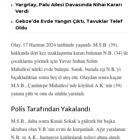
Yargıtay, Palu Ailesi Davasında Nihai Kararı
Verdi
Gebze’de Evde Yangın Çıktı, Tavuklar Telef
Oldu
Olay, 17 Haziran 2024 tarihinde yaşandı. M.S.B. (39),
hakkında dört kez uzaklaştırma kararı bulunan N.B. (34) ile
çocuklarını görmek için Yavuz Sultan Selim
Mahallesi’ndeki evde buluştu. Sanık, burada eşi N.B.’yi
bıçakladıktan sonra beş el ateş etti. Olaydan sonra kaçan
M.S.B., Çamlıtepe Mahallesi’nde köylüsü A.K.’nin (39)
yanına gitti ve onu da silahla yaraladı.
Polis Tarafından Yakalandı
M.S.B., daha sonra Kınalı Sokak’a giderek bir başka
akrabası olan V.B.’nin evini de kurşunladı. Ağır yaralanan
N.B. ve A.K., hastaneye kaldırılarak tedavi altına alındı.