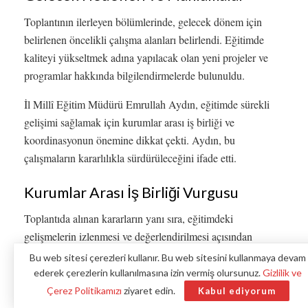
Toplantının ilerleyen bölümlerinde, gelecek dönem için
belirlenen öncelikli çalışma alanları belirlendi. Eğitimde
kaliteyi yükseltmek adına yapılacak olan yeni projeler ve
programlar hakkında bilgilendirmelerde bulunuldu.
İl Millî Eğitim Müdürü Emrullah Aydın, eğitimde sürekli
gelişimi sağlamak için kurumlar arası iş birliği ve
koordinasyonun önemine dikkat çekti. Aydın, bu
çalışmaların kararlılıkla sürdürüleceğini ifade etti.
Kurumlar Arası İş Birliği Vurgusu
Toplantıda alınan kararların yanı sıra, eğitimdeki
gelişmelerin izlenmesi ve değerlendirilmesi açısından
yapılacak iş birliklerinin de kritik olduğu belirtildi. Bu
Bu web sitesi çerezleri kullanır. Bu web sitesini kullanmaya devam
bağlamda, çeşitli eğitim paydaşlarının aktif katılımı teşvik
ederek çerezlerin kullanılmasına izin vermiş olursunuz.
Gizlilik ve
edilecek.
Çerez Politikamızı
ziyaret edin.
Kabul ediyorum