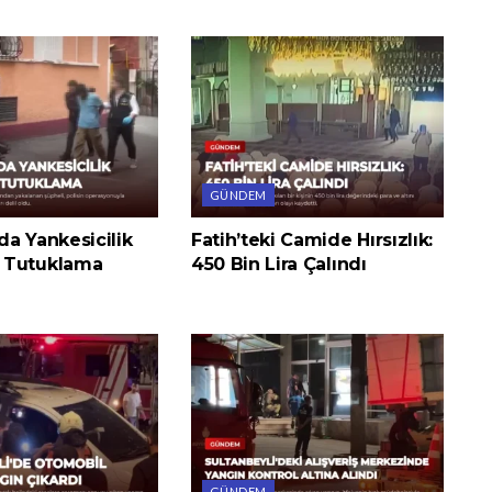
GÜNDEM
a Yankesicilik
Fatih’teki Camide Hırsızlık:
 Tutuklama
450 Bin Lira Çalındı
GÜNDEM