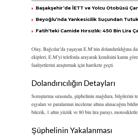
Başakşehir’de İETT ve Yolcu Otobüsü Çarpı
Beyoğlu’nda Yankesicilik Suçundan Tutu
Fatih’teki Camide Hırsızlık: 450 Bin Lira Ça
Olay, Bağcılar’da yaşayan E.M’nin dolandırıldığına dair
ekipleri, E.M’yi telefonla arayarak kendisini kamu görev
faaliyetlerini araştırmak için harekete geçti.
Dolandırıcılığın Detayları
Soruşturma sırasında, şüphelinin mağdura, bilgilerini te
eşyaları ve paralarının inceleme altına alınacağını bildi
bilezik, 1 altın yüzük ve 80 bin lira parayı, motosiklet
Şüphelinin Yakalanması