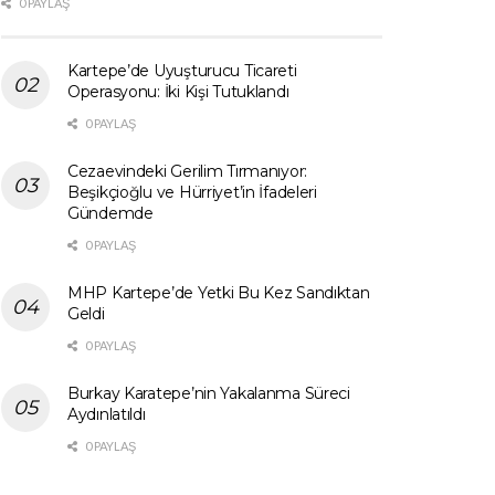
0 PAYLAŞ
Kartepe’de Uyuşturucu Ticareti
Operasyonu: İki Kişi Tutuklandı
0 PAYLAŞ
Cezaevindeki Gerilim Tırmanıyor:
Beşikçioğlu ve Hürriyet’in İfadeleri
Gündemde
0 PAYLAŞ
MHP Kartepe’de Yetki Bu Kez Sandıktan
Geldi
0 PAYLAŞ
Burkay Karatepe’nin Yakalanma Süreci
Aydınlatıldı
0 PAYLAŞ