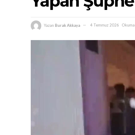
Yapan Şüphel
Yazan
Burak Akkaya
4 Temmuz 2026
Okuma 