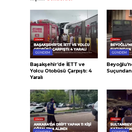
GÜNDEM
GÜNDEM
Başakşehir’de İETT ve
Beyoğlu’nd
Yolcu Otobüsü Çarpıştı: 4
Suçundan
Yaralı
GÜNDEM
GÜNDEM