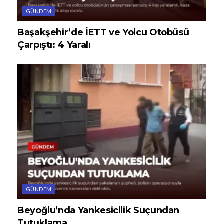
GÜNDEM
Başakşehir’de İETT ve Yolcu Otobüsü
Çarpıştı: 4 Yaralı
GÜNDEM
Beyoğlu’nda Yankesicilik Suçundan
Tutuklama