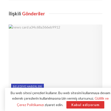
İlişkili
Gönderiler
BELEDIYE HABERLERI
Bu web sitesi çerezleri kullanır. Bu web sitesini kullanmaya devam
Balıkesir Erdek’te Zincirli Şezlonglar ve
ederek çerezlerin kullanılmasına izin vermiş olursunuz.
Gizlilik ve
Şemsiyeler Toplandı
Çerez Politikamızı
ziyaret edin.
Kabul ediyorum